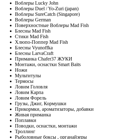
Воблеры Lucky John
Воблеры Duel / Yo-Zuri (japan)
Воблеры SureCatch (Singapore)
Воблеры German
Поверхностные Воблеры Mad Fish
Блесны Mad Fish
Стики Mad Fish
Хлюпо-Поппер Mad Fish
Блесны Vyunoffka
Блесны LarvaCraft
Приманка Chafer37 ЖУКИ
Монтажи, оснастки Smart Baits
Ножи
Мультитулы
Термосы
Ловим Головля
Ловим Карпа
Ловим Форель
Грузы, Джиг, Кормушки
Прикормки, ароматизаторы, добавки
Живая приманка
Поплавки
Поводки, оснастки, монтажи
Троллинг
Рыболовные боксы , органайзеры