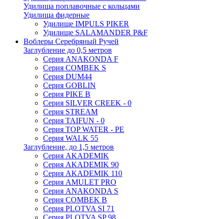
Удилища поплавочные с кольцами
Удилища фидерные
Удилище IMPULS PIKER
Удилище SALAMANDER P&F
Воблеры Серебряный Ручей
Заглубление до 0,5 метров
Серия ANAKONDA F
Серия COMBEK S
Серия DUM44
Серия GOBLIN
Серия PIKE B
Серия SILVER CREEK - 0
Серия STREAM
Серия TAIFUN - 0
Серия TOP WATER - PE
Серия WALK 55
Заглубление, до 1,5 метров
Серия AKADEMIK
Серия AKADEMIK 90
Серия AKADEMIK 110
Серия AMULET PRO
Серия ANAKONDA S
Серия COMBEK B
Серия PLOTVA SI 71
Серия PLOTVA SP 98