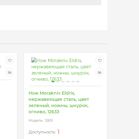
Нож Morakniv Eldris,
Нож Mora
нержавеющая сталь, цвет
нержаве
зеленый, ножны, шнурок,
желтый,
огниво, 12633
огниво, 
12651
12
1