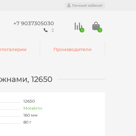
Личный кабинет
+7 9037305030
0
0
тогалерии
Производители
ожнами, 12650
12650
Morakniv
160 мм
80 г