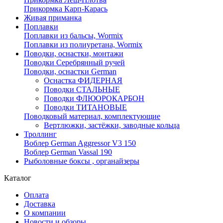
Прикормка Карп-Карась
Живая приманка
Поплавки
Поплавки из бальсы, Wormix
Поплавки из полиуретана, Wormix
Поводки, оснастки, монтажи
Поводки Серебрянный ручей
Поводки, оснастки German
Оснастка ФИДЕРНАЯ
Поводки СТАЛЬНЫЕ
Поводки ФЛЮОРОКАРБОН
Поводки ТИТАНОВЫЕ
Поводковый материал, комплектующие
Вертлюжки, застёжки, заводные кольца
Троллинг
Воблер German Aggressor V3 150
Воблер German Vassal 190
Рыболовные боксы , органайзеры
Каталог
Оплата
Доставка
О компании
Новости и обзоры