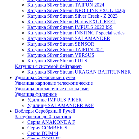
Катушка Silver Stream TAIFUN 2024
Катушка Silver Stream NEO LINE EXUL 142gr
Катушка Silver Stream Silver Creek - Z 2023
Катушка Silver Stream Harius EXUL REEL
Катушка Silver Stream IMPULS 2022 ISS
Катушка Silver Stream INSTINCT special series
Катушка Silver Stream SALAMANDER
Катушка Silver Stream SENSOR
Катушка Silver Stream TAIFUN 2021
Катушка Silver Stream VERSUS
Катушка Silver Stream PULS
Катушки с системой бейтранер
Катушка Silver Stream URAGAN BAITRUNNER
Удилища Серебряный ручей
Удилища карповые телескопические
Удилища поплавочные с кольцами
Удилища фидерные
Удилище IMPULS PIKER
Удилище SALAMANDER P&F
Воблеры Серебряный Ручей
Заглубление до 0,5 метров
Серия ANAKONDA F
Серия COMBEK S
Серия DUM44
Серия GOBLIN