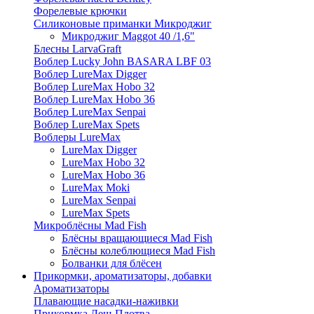
Форелевые крючки
Силиконовые приманки Микроджиг
Микроджиг Maggot 40 /1,6"
Блесны LarvaGraft
Воблер Lucky John BASARA LBF 03
Воблер LureMax Digger
Воблер LureMax Hobo 32
Воблер LureMax Hobo 36
Воблер LureMax Senpai
Воблер LureMax Spets
Воблеры LureMax
LureMax Digger
LureMax Hobo 32
LureMax Hobo 36
LureMax Moki
LureMax Senpai
LureMax Spets
Микроблёсны Mad Fish
Блёсны вращающиеся Mad Fish
Блёсны колеблющиеся Mad Fish
Болванки для блёсен
Прикормки, ароматизаторы, добавки
Ароматизаторы
Плавающие насадки-наживки
Прикормка Лещ-Плотва