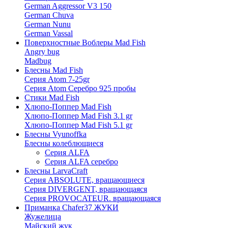
German Aggressor V3 150
German Chuva
German Nunu
German Vassal
Поверхностные Воблеры Mad Fish
Angry bug
Madbug
Блесны Mad Fish
Серия Atom 7-25gr
Серия Atom Серебро 925 пробы
Стики Mad Fish
Хлюпо-Поппер Mad Fish
Хлюпо-Поппер Mad Fish 3.1 gr
Хлюпо-Поппер Mad Fish 5.1 gr
Блесны Vyunoffka
Блесны колеблющиеся
Серия ALFA
Серия ALFA серебро
Блесны LarvaCraft
Серия ABSOLUTE, вращающиеся
Серия DIVERGENT, вращающаяся
Серия PROVOCATEUR. вращающаяся
Приманка Chafer37 ЖУКИ
Жужелица
Майский жук