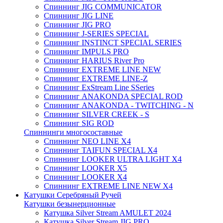
Спиннинг JIG COMMUNICATOR
Спиннинг JIG LINE
Спиннинг JIG PRO
Спиннинг J-SERIES SPECIAL
Спиннинг INSTINCT SPECIAL SERIES
Спиннинг IMPULS PRO
Спиннинг HARIUS River Pro
Спиннинг EXTREME LINE NEW
Спиннинг EXTREME LINE-Z
Спиннинг ExStream Line SSeries
Спиннинг ANAKONDA SPECIAL ROD
Спиннинг ANAKONDA - TWITCHING - N
Спиннинг SILVER CREEK - S
Спиннинг SIG ROD
Спиннинги многосоставные
Спиннинг NEO LINE X4
Спиннинг TAIFUN SPECIAL X4
Спиннинг LOOKER ULTRA LIGHT X4
Спиннинг LOOKER X5
Спиннинг LOOKER X4
Спиннинг EXTREME LINE NEW X4
Катушки Серебряный Ручей
Катушки безынерционные
Катушка Silver Stream AMULET 2024
Катушка Silver Stream JIG PRO