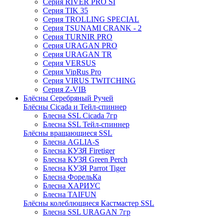
Серия RIVER PRO SI
Серия TIK 35
Серия TROLLING SPECIAL
Серия TSUNAMI CRANK - 2
Серия TURNIR PRO
Серия URAGAN PRO
Серия URAGAN TR
Серия VERSUS
Серия VipRus Pro
Серия VIRUS TWITCHING
Серия Z-VIB
Блёсны Серебряный Ручей
Блёсны Cicada и Тейл-спиннер
Блесна SSL Cicada 7гр
Блесна SSL Тейл-спиннер
Блёсны вращающиеся SSL
Блесна AGLIA-S
Блесна КУЗЯ Firetiger
Блесна КУЗЯ Green Perch
Блесна КУЗЯ Parrot Tiger
Блесна ФорельКа
Блесна ХАРИУС
Блесна TAIFUN
Блёсны колеблющиеся Кастмастер SSL
Блесна SSL URAGAN 7гр