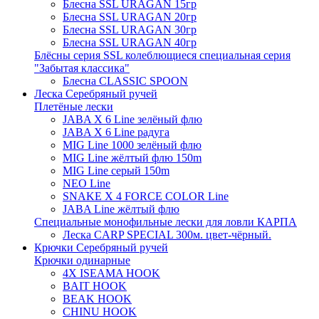
Блесна SSL URAGAN 15гр
Блесна SSL URAGAN 20гр
Блесна SSL URAGAN 30гр
Блесна SSL URAGAN 40гр
Блёсны серия SSL колеблющиеся специальная серия
"Забытая классика"
Блесна CLASSIC SPOON
Леска Серебряный ручей
Плетёные лески
JABA X 6 Line зелёный флю
JABA X 6 Line радуга
MIG Line 1000 зелёный флю
MIG Line жёлтый флю 150m
MIG Line серый 150m
NEO Line
SNAKE X 4 FORCE COLOR Line
JABA Line жёлтый флю
Специальные монофильные лески для ловли КАРПА
Леска CARP SPECIAL 300м. цвет-чёрный.
Крючки Серебряный ручей
Крючки одинарные
4X ISEAMA HOOK
BAIT HOOK
BEAK HOOK
CHINU HOOK