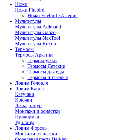
Ножи
Ножи Firebird
Ножи Firebird 7А серия
Мультитулы
Мультитулы Adimanti
Мультитулы Ganzo
Мультитулы NexTool
Мультитулы Roxon
Термосы
Термосы Арктика
Термокружки
Термосы Детские
Термосы для еды
Термосы питьевые
Ловим Головля
Ловим Карпа
Катушки
Крючки
Леска, шнур
Монтажи и оснастки
Прикормка
Удилища
Ловим Форель
Монтажи, оснастки
Форелевая паста Berkley