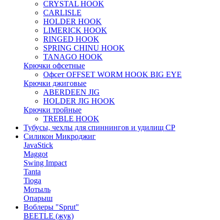
CRYSTAL HOOK
CARLISLE
HOLDER HOOK
LIMERICK HOOK
RINGED HOOK
SPRING CHINU HOOK
TANAGO HOOK
Крючки офсетные
Офсет OFFSET WORM HOOK BIG EYE
Крючки джиговые
ABERDEEN JIG
HOLDER JIG HOOK
Крючки тройные
TREBLE HOOK
Тубусы, чехлы для спиннингов и удилищ СР
Силикон Микроджиг
JavaStick
Maggot
Swing Impact
Tanta
Tioga
Мотыль
Опарыш
Воблеры "Sprut"
BEETLE (жук)