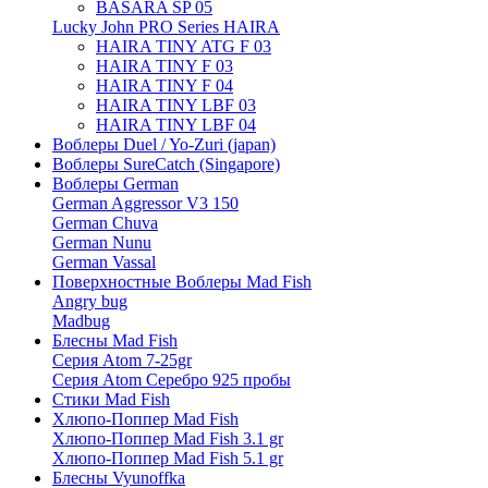
BASARA SP 05
Lucky John PRO Series HAIRA
HAIRA TINY ATG F 03
HAIRA TINY F 03
HAIRA TINY F 04
HAIRA TINY LBF 03
HAIRA TINY LBF 04
Воблеры Duel / Yo-Zuri (japan)
Воблеры SureCatch (Singapore)
Воблеры German
German Aggressor V3 150
German Chuva
German Nunu
German Vassal
Поверхностные Воблеры Mad Fish
Angry bug
Madbug
Блесны Mad Fish
Серия Atom 7-25gr
Серия Atom Серебро 925 пробы
Стики Mad Fish
Хлюпо-Поппер Mad Fish
Хлюпо-Поппер Mad Fish 3.1 gr
Хлюпо-Поппер Mad Fish 5.1 gr
Блесны Vyunoffka