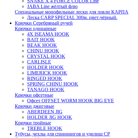
SNAKE X 4 FORCE COLOR Line
JABA Line жёлтый флю
Специальные монофильные лески для ловли КАРПА
Леска CARP SPECIAL 300м. цвет-чёрный.
Крючки Серебряный ручей
Крючки одинарные
4X ISEAMA HOOK
BAIT HOOK
BEAK HOOK
CHINU HOOK
CRYSTAL HOOK
CARLISLE
HOLDER HOOK
LIMERICK HOOK
RINGED HOOK
SPRING CHINU HOOK
TANAGO HOOK
Крючки офсетные
Офсет OFFSET WORM HOOK BIG EYE
Крючки джиговые
ABERDEEN JIG
HOLDER JIG HOOK
Крючки тройные
TREBLE HOOK
Тубусы, чехлы для спиннингов и удилищ СР