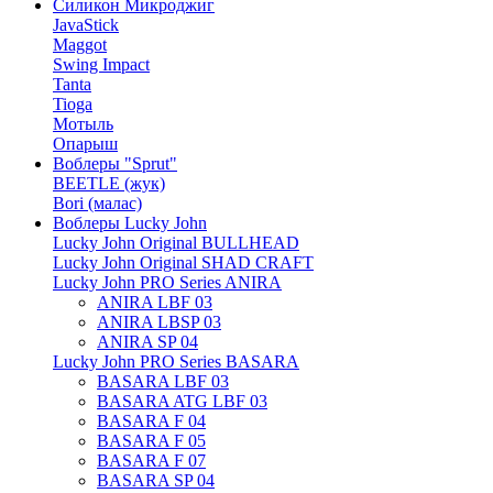
Силикон Микроджиг
JavaStick
Maggot
Swing Impact
Tanta
Tioga
Мотыль
Опарыш
Воблеры "Sprut"
BEETLE (жук)
Bori (малас)
Воблеры Lucky John
Lucky John Original BULLHEAD
Lucky John Original SHAD CRAFT
Lucky John PRO Series ANIRA
ANIRA LBF 03
ANIRA LBSP 03
ANIRA SP 04
Lucky John PRO Series BASARA
BASARA LBF 03
BASARA ATG LBF 03
BASARA F 04
BASARA F 05
BASARA F 07
BASARA SP 04