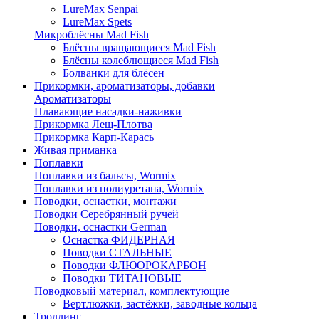
LureMax Senpai
LureMax Spets
Микроблёсны Mad Fish
Блёсны вращающиеся Mad Fish
Блёсны колеблющиеся Mad Fish
Болванки для блёсен
Прикормки, ароматизаторы, добавки
Ароматизаторы
Плавающие насадки-наживки
Прикормка Лещ-Плотва
Прикормка Карп-Карась
Живая приманка
Поплавки
Поплавки из бальсы, Wormix
Поплавки из полиуретана, Wormix
Поводки, оснастки, монтажи
Поводки Серебрянный ручей
Поводки, оснастки German
Оснастка ФИДЕРНАЯ
Поводки СТАЛЬНЫЕ
Поводки ФЛЮОРОКАРБОН
Поводки ТИТАНОВЫЕ
Поводковый материал, комплектующие
Вертлюжки, застёжки, заводные кольца
Троллинг