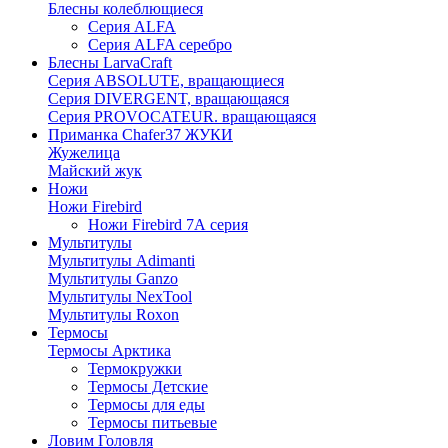
Блесны колеблющиеся
Серия ALFA
Серия ALFA серебро
Блесны LarvaCraft
Серия ABSOLUTE, вращающиеся
Серия DIVERGENT, вращающаяся
Серия PROVOCATEUR. вращающаяся
Приманка Chafer37 ЖУКИ
Жужелица
Майский жук
Ножи
Ножи Firebird
Ножи Firebird 7А серия
Мультитулы
Мультитулы Adimanti
Мультитулы Ganzo
Мультитулы NexTool
Мультитулы Roxon
Термосы
Термосы Арктика
Термокружки
Термосы Детские
Термосы для еды
Термосы питьевые
Ловим Головля