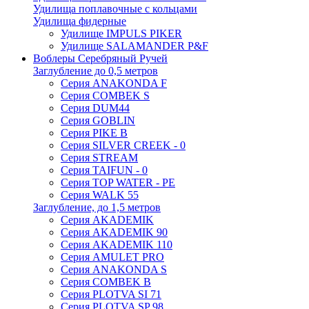
Удилища поплавочные с кольцами
Удилища фидерные
Удилище IMPULS PIKER
Удилище SALAMANDER P&F
Воблеры Серебряный Ручей
Заглубление до 0,5 метров
Серия ANAKONDA F
Серия COMBEK S
Серия DUM44
Серия GOBLIN
Серия PIKE B
Серия SILVER CREEK - 0
Серия STREAM
Серия TAIFUN - 0
Серия TOP WATER - PE
Серия WALK 55
Заглубление, до 1,5 метров
Серия AKADEMIK
Серия AKADEMIK 90
Серия AKADEMIK 110
Серия AMULET PRO
Серия ANAKONDA S
Серия COMBEK B
Серия PLOTVA SI 71
Серия PLOTVA SP 98