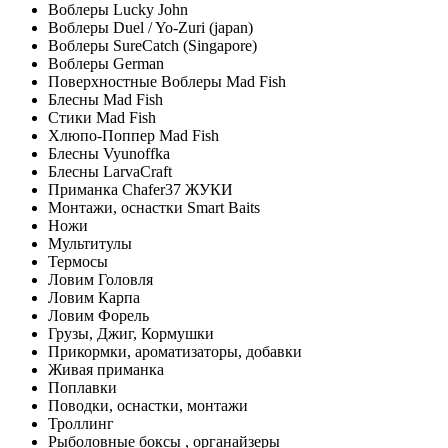
Воблеры Lucky John
Воблеры Duel / Yo-Zuri (japan)
Воблеры SureCatch (Singapore)
Воблеры German
Поверхностные Воблеры Mad Fish
Блесны Mad Fish
Стики Mad Fish
Хлюпо-Поппер Mad Fish
Блесны Vyunoffka
Блесны LarvaCraft
Приманка Chafer37 ЖУКИ
Монтажи, оснастки Smart Baits
Ножи
Мультитулы
Термосы
Ловим Головля
Ловим Карпа
Ловим Форель
Грузы, Джиг, Кормушки
Прикормки, ароматизаторы, добавки
Живая приманка
Поплавки
Поводки, оснастки, монтажи
Троллинг
Рыболовные боксы , органайзеры