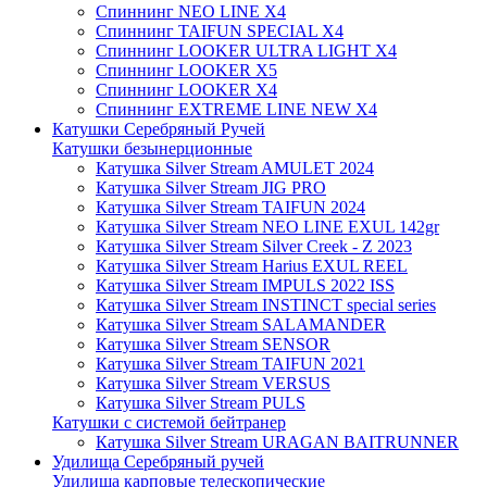
Спиннинг NEO LINE X4
Спиннинг TAIFUN SPECIAL X4
Спиннинг LOOKER ULTRA LIGHT X4
Спиннинг LOOKER X5
Спиннинг LOOKER X4
Спиннинг EXTREME LINE NEW X4
Катушки Серебряный Ручей
Катушки безынерционные
Катушка Silver Stream AMULET 2024
Катушка Silver Stream JIG PRO
Катушка Silver Stream TAIFUN 2024
Катушка Silver Stream NEO LINE EXUL 142gr
Катушка Silver Stream Silver Creek - Z 2023
Катушка Silver Stream Harius EXUL REEL
Катушка Silver Stream IMPULS 2022 ISS
Катушка Silver Stream INSTINCT special series
Катушка Silver Stream SALAMANDER
Катушка Silver Stream SENSOR
Катушка Silver Stream TAIFUN 2021
Катушка Silver Stream VERSUS
Катушка Silver Stream PULS
Катушки с системой бейтранер
Катушка Silver Stream URAGAN BAITRUNNER
Удилища Серебряный ручей
Удилища карповые телескопические