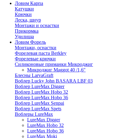
Ловим Карпа
Катушки
Крючки
Леска, шнур
Монтажи и оснастки
Прикормка
Удилища
Ловим Форель
Монтажи, оснастки
Форелевая паста Berkley
Форелевые крючки
Силиконовые приманки Микроджиг
Микроджиг Maggot 40 /1,6"
Блесны LarvaGraft
Воблер Lucky John BASARA LBF 03
Воблер LureMax Digger
Воблер LureMax Hobo 32
Воблер LureMax Hobo 36
Воблер LureMax Senpai
Воблер LureMax Spets
Воблеры LureMax
LureMax Digger
LureMax Hobo 32
LureMax Hobo 36
LureMax Moki