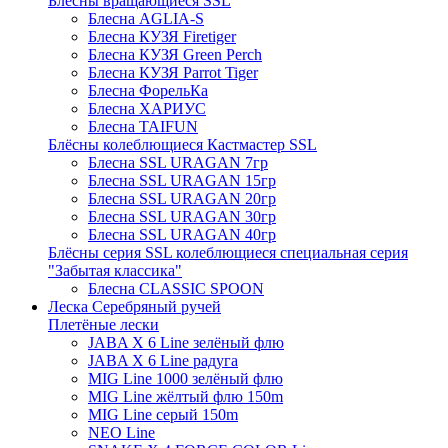
Блёсны вращающиеся SSL
Блесна AGLIA-S
Блесна КУЗЯ Firetiger
Блесна КУЗЯ Green Perch
Блесна КУЗЯ Parrot Tiger
Блесна ФорельКа
Блесна ХАРИУС
Блесна TAIFUN
Блёсны колеблющиеся Кастмастер SSL
Блесна SSL URAGAN 7гр
Блесна SSL URAGAN 15гр
Блесна SSL URAGAN 20гр
Блесна SSL URAGAN 30гр
Блесна SSL URAGAN 40гр
Блёсны серия SSL колеблющиеся специальная серия
"Забытая классика"
Блесна CLASSIC SPOON
Леска Серебряный ручей
Плетёные лески
JABA X 6 Line зелёный флю
JABA X 6 Line радуга
MIG Line 1000 зелёный флю
MIG Line жёлтый флю 150m
MIG Line серый 150m
NEO Line