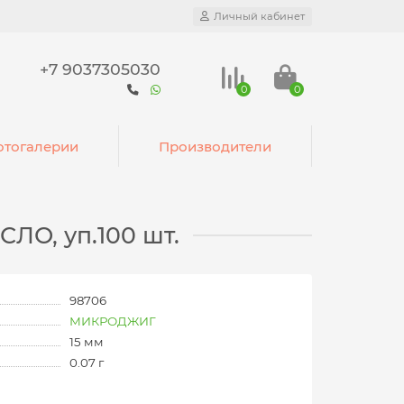
Личный кабинет
+7 9037305030
0
0
тогалерии
Производители
ЛО, уп.100 шт.
98706
МИКРОДЖИГ
15 мм
0.07 г