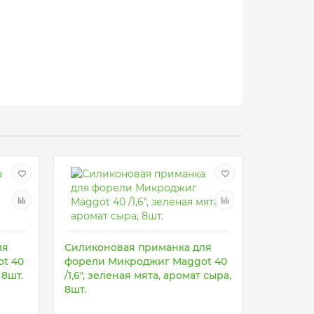
ля
Силиконовая приманка для
t 40
форели Микроджиг Maggot 40
 8шт.
/1,6", зеленая мята, аромат сыра,
8шт.