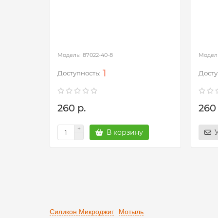
87022-40-8
1
260 р.
260 
В корзину
Силикон Микроджиг
Мотыль