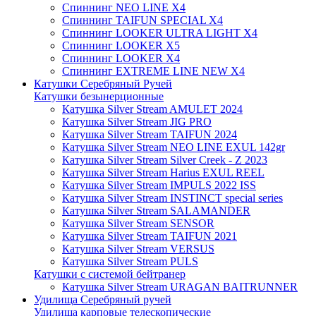
Спиннинг NEO LINE X4
Спиннинг TAIFUN SPECIAL X4
Спиннинг LOOKER ULTRA LIGHT X4
Спиннинг LOOKER X5
Спиннинг LOOKER X4
Спиннинг EXTREME LINE NEW X4
Катушки Серебряный Ручей
Катушки безынерционные
Катушка Silver Stream AMULET 2024
Катушка Silver Stream JIG PRO
Катушка Silver Stream TAIFUN 2024
Катушка Silver Stream NEO LINE EXUL 142gr
Катушка Silver Stream Silver Creek - Z 2023
Катушка Silver Stream Harius EXUL REEL
Катушка Silver Stream IMPULS 2022 ISS
Катушка Silver Stream INSTINCT special series
Катушка Silver Stream SALAMANDER
Катушка Silver Stream SENSOR
Катушка Silver Stream TAIFUN 2021
Катушка Silver Stream VERSUS
Катушка Silver Stream PULS
Катушки с системой бейтранер
Катушка Silver Stream URAGAN BAITRUNNER
Удилища Серебряный ручей
Удилища карповые телескопические