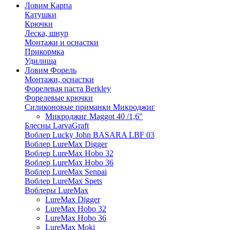
Ловим Карпа
Катушки
Крючки
Леска, шнур
Монтажи и оснастки
Прикормка
Удилища
Ловим Форель
Монтажи, оснастки
Форелевая паста Berkley
Форелевые крючки
Силиконовые приманки Микроджиг
Микроджиг Maggot 40 /1,6"
Блесны LarvaGraft
Воблер Lucky John BASARA LBF 03
Воблер LureMax Digger
Воблер LureMax Hobo 32
Воблер LureMax Hobo 36
Воблер LureMax Senpai
Воблер LureMax Spets
Воблеры LureMax
LureMax Digger
LureMax Hobo 32
LureMax Hobo 36
LureMax Moki