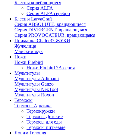
Блесны колеблющиеся
Серия ALFA
Серия ALFA серебро
Блесны LarvaCraft
Серия ABSOLUTE, вращающиеся
Серия DIVERGENT, вращающаяся
Серия PROVOCATEUR. вращающаяся
Приманка Chafer37 ЖУКИ
Жужелица
Майский жук
Ножи
Ножи Firebird
Ножи Firebird 7А серия
Мультитулы
Мультитулы Adimanti
Мультитулы Ganzo
Мультитулы NexTool
Мультитулы Roxon
Термосы
Термосы Арктика
Термокружки
Термосы Детские
Термосы для еды
Термосы питьевые
Ловим Головля