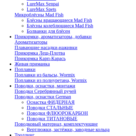
LureMax Senpai
LureMax Spets
Микроблёсны Mad Fish
Блёсны вращающиеся Mad Fish
Блёсны колеблющиеся Mad Fish
Болванки для блёсен
Прикормки, ароматизаторы, добавки
Ароматизаторы
Плавающие насадки-наживки
Прикормка Лещ-Плотва
Прикормка Карп-Карась
Живая приманка
Поплавки
Поплавки из бальсы, Wormix
Поплавки из полиуретана, Wormix
Поводки, оснастки, монтажи
Поводки Серебрянный ручей
Поводки, оснастки German
Оснастка ФИДЕРНАЯ
Поводки СТАЛЬНЫЕ
Поводки ФЛЮОРОКАРБОН
Поводки ТИТАНОВЫЕ
Поводковый материал, комплектующие
Вертлюжки, застёжки, заводные кольца
Троллинг