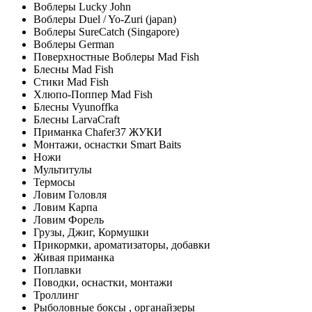
Воблеры Lucky John
Воблеры Duel / Yo-Zuri (japan)
Воблеры SureCatch (Singapore)
Воблеры German
Поверхностные Воблеры Mad Fish
Блесны Mad Fish
Стики Mad Fish
Хлюпо-Поппер Mad Fish
Блесны Vyunoffka
Блесны LarvaCraft
Приманка Chafer37 ЖУКИ
Монтажи, оснастки Smart Baits
Ножи
Мультитулы
Термосы
Ловим Головля
Ловим Карпа
Ловим Форель
Грузы, Джиг, Кормушки
Прикормки, ароматизаторы, добавки
Живая приманка
Поплавки
Поводки, оснастки, монтажи
Троллинг
Рыболовные боксы , органайзеры