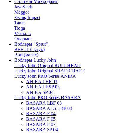
Силикон Микроджиг
JavaStick
Maggot
Swing Impact
Tanta
Tioga
Мотыль
Опарыш
Воблеры "Sprut"
BEETLE (жук)
Bori (малас)
Воблеры Lucky John
Lucky John Original BULLHEAD
Lucky John Original SHAD CRAFT
Lucky John PRO Series ANIRA
ANIRA LBF 03
ANIRA LBSP 03
ANIRA SP 04
Lucky John PRO Series BASARA
BASARA LBF 03
BASARA ATG LBF 03
BASARA F 04
BASARA F 05
BASARA F 07
BASARA SP 04