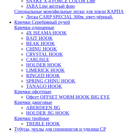
SNAKE X 4 FORCE COLOR Line
JABA Line жёлтый флю
Специальные монофильные лески для ловли КАРПА
Леска CARP SPECIAL 300м. цвет-чёрный.
Крючки Серебряный ручей
Крючки одинарные
4X ISEAMA HOOK
BAIT HOOK
BEAK HOOK
CHINU HOOK
CRYSTAL HOOK
CARLISLE
HOLDER HOOK
LIMERICK HOOK
RINGED HOOK
SPRING CHINU HOOK
TANAGO HOOK
Крючки офсетные
Офсет OFFSET WORM HOOK BIG EYE
Крючки джиговые
ABERDEEN JIG
HOLDER JIG HOOK
Крючки тройные
TREBLE HOOK
Тубусы, чехлы для спиннингов и удилищ СР