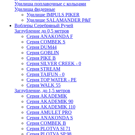
Удилища поплавочные с кольцами
Удилища фидерные
Удилище IMPULS PIKER
Удилище SALAMANDER P&F
Воблеры Серебряный Ручей
Заглубление до 0,5 метров
Серия ANAKONDA F
Серия COMBEK S
Серия DUM44
Серия GOBLIN
Серия PIKE B
Серия SILVER CREEK - 0
Серия STREAM
Серия TAIFUN - 0
Серия TOP WATER - PE
Серия WALK 55
Заглубление, до 1,5 метров
Серия AKADEMIK
Серия AKADEMIK 90
Серия AKADEMIK 110
Серия AMULET PRO
Серия ANAKONDA S
Серия COMBEK B
Серия PLOTVA SI 71
Серия PLOTVA SP 98