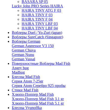
BASARA SP 05
Lucky John PRO Series HAIRA
HAIRA TINY ATG F 03
HAIRA TINY F 03
HAIRA TINY F 04
HAIRA TINY LBF 03
HAIRA TINY LBF 04
Воблеры Duel / Yo-Zuri (japan)
Воблеры SureCatch (Singapore)
Воблеры German
German Aggressor V3 150
German Chuva
German Nunu
German Vassal
Поверхностные Воблеры Mad Fish
Angry bug
Madbug
Блесны Mad Fish
Серия Atom 7-25gr
Серия Atom Серебро 925 пробы
Стики Mad Fish
Хлюпо-Поппер Mad Fish
Хлюпо-Поппер Mad Fish 3.1 gr
Хлюпо-Поппер Mad Fish 5.1 gr
Блесны Vyunoffka