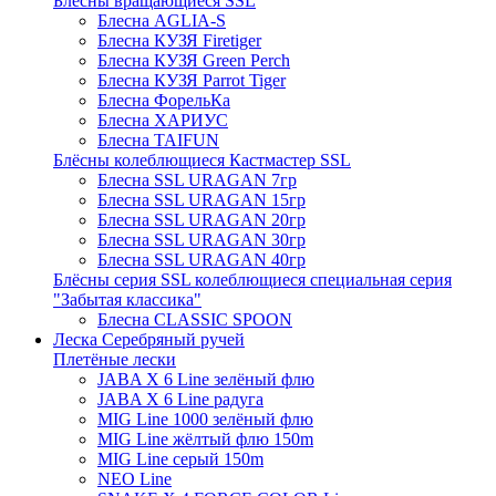
Блёсны вращающиеся SSL
Блесна AGLIA-S
Блесна КУЗЯ Firetiger
Блесна КУЗЯ Green Perch
Блесна КУЗЯ Parrot Tiger
Блесна ФорельКа
Блесна ХАРИУС
Блесна TAIFUN
Блёсны колеблющиеся Кастмастер SSL
Блесна SSL URAGAN 7гр
Блесна SSL URAGAN 15гр
Блесна SSL URAGAN 20гр
Блесна SSL URAGAN 30гр
Блесна SSL URAGAN 40гр
Блёсны серия SSL колеблющиеся специальная серия
"Забытая классика"
Блесна CLASSIC SPOON
Леска Серебряный ручей
Плетёные лески
JABA X 6 Line зелёный флю
JABA X 6 Line радуга
MIG Line 1000 зелёный флю
MIG Line жёлтый флю 150m
MIG Line серый 150m
NEO Line