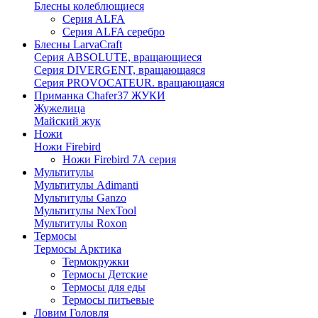
Блесны колеблющиеся
Серия ALFA
Серия ALFA серебро
Блесны LarvaCraft
Серия ABSOLUTE, вращающиеся
Серия DIVERGENT, вращающаяся
Серия PROVOCATEUR. вращающаяся
Приманка Chafer37 ЖУКИ
Жужелица
Майский жук
Ножи
Ножи Firebird
Ножи Firebird 7А серия
Мультитулы
Мультитулы Adimanti
Мультитулы Ganzo
Мультитулы NexTool
Мультитулы Roxon
Термосы
Термосы Арктика
Термокружки
Термосы Детские
Термосы для еды
Термосы питьевые
Ловим Головля