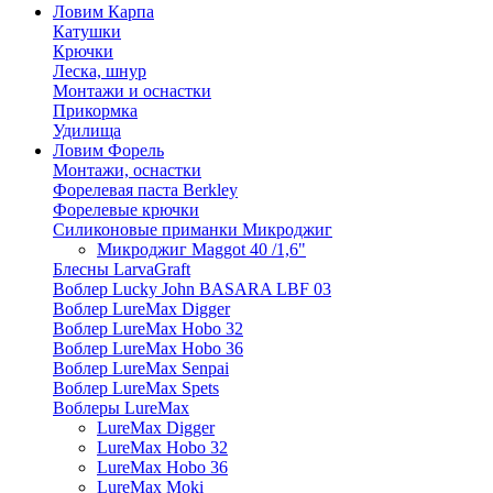
Ловим Карпа
Катушки
Крючки
Леска, шнур
Монтажи и оснастки
Прикормка
Удилища
Ловим Форель
Монтажи, оснастки
Форелевая паста Berkley
Форелевые крючки
Силиконовые приманки Микроджиг
Микроджиг Maggot 40 /1,6"
Блесны LarvaGraft
Воблер Lucky John BASARA LBF 03
Воблер LureMax Digger
Воблер LureMax Hobo 32
Воблер LureMax Hobo 36
Воблер LureMax Senpai
Воблер LureMax Spets
Воблеры LureMax
LureMax Digger
LureMax Hobo 32
LureMax Hobo 36
LureMax Moki