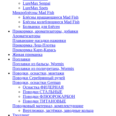
LureMax Senpai
LureMax Spets
Микроблёсны Mad Fish
Блёсны вращающиеся Mad Fish
Блёсны колеблющиеся Mad Fish
Болванки для блёсен
Прикормки, ароматизаторы, добавки
Ароматизаторы
Плавающие насадки-наживки
Прикормка Лещ-Плотва
Прикормка Карп-Карась
Живая приманка
Поплавки
Поплавки из бальсы, Wormix
Поплавки из полиуретана, Wormix
Поводки, оснастки, монтажи
Поводки Серебрянный ручей
Поводки, оснастки German
Оснастка ФИДЕРНАЯ
Поводки СТАЛЬНЫЕ
Поводки ФЛЮОРОКАРБОН
Поводки ТИТАНОВЫЕ
Поводковый материал, комплектующие
Вертлюжки, застёжки, заводные кольца
Троллинг