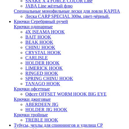
SNAKE X 4 FORCE COLOR Line
JABA Line жёлтый флю
Специальные монофильные лески для ловли КАРПА
Леска CARP SPECIAL 300м. цвет-чёрный.
Крючки Серебряный ручей
Крючки одинарные
4X ISEAMA HOOK
BAIT HOOK
BEAK HOOK
CHINU HOOK
CRYSTAL HOOK
CARLISLE
HOLDER HOOK
LIMERICK HOOK
RINGED HOOK
SPRING CHINU HOOK
TANAGO HOOK
Крючки офсетные
Офсет OFFSET WORM HOOK BIG EYE
Крючки джиговые
ABERDEEN JIG
HOLDER JIG HOOK
Крючки тройные
TREBLE HOOK
Тубусы, чехлы для спиннингов и удилищ СР