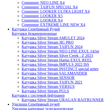
Спиннинг NEO LINE X4
Спиннинг TAIFUN SPECIAL X4
Спиннинг LOOKER ULTRA LIGHT X4
Спиннинг LOOKER X5
Спиннинг LOOKER X4
Спиннинг EXTREME LINE NEW X4
Катушки Серебряный Ручей
Катушки безынерционные
Катушка Silver Stream AMULET 2024
Катушка Silver Stream JIG PRO
Катушка Silver Stream TAIFUN 2024
Катушка Silver Stream NEO LINE EXUL 142gr
Катушка Silver Stream Silver Creek - Z 2023
Катушка Silver Stream Harius EXUL REEL
Катушка Silver Stream IMPULS 2022 ISS
Катушка Silver Stream INSTINCT special series
Катушка Silver Stream SALAMANDER
Катушка Silver Stream SENSOR
Катушка Silver Stream TAIFUN 2021
Катушка Silver Stream VERSUS
Катушка Silver Stream PULS
Катушки с системой бейтранер
Катушка Silver Stream URAGAN BAITRUNNER
Удилища Серебряный ручей
Удилища карповые телескопические