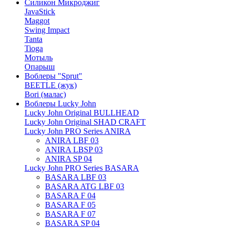
Силикон Микроджиг
JavaStick
Maggot
Swing Impact
Tanta
Tioga
Мотыль
Опарыш
Воблеры "Sprut"
BEETLE (жук)
Bori (малас)
Воблеры Lucky John
Lucky John Original BULLHEAD
Lucky John Original SHAD CRAFT
Lucky John PRO Series ANIRA
ANIRA LBF 03
ANIRA LBSP 03
ANIRA SP 04
Lucky John PRO Series BASARA
BASARA LBF 03
BASARA ATG LBF 03
BASARA F 04
BASARA F 05
BASARA F 07
BASARA SP 04