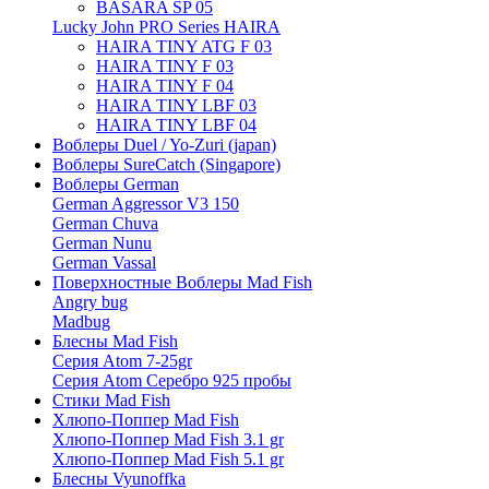
BASARA SP 05
Lucky John PRO Series HAIRA
HAIRA TINY ATG F 03
HAIRA TINY F 03
HAIRA TINY F 04
HAIRA TINY LBF 03
HAIRA TINY LBF 04
Воблеры Duel / Yo-Zuri (japan)
Воблеры SureCatch (Singapore)
Воблеры German
German Aggressor V3 150
German Chuva
German Nunu
German Vassal
Поверхностные Воблеры Mad Fish
Angry bug
Madbug
Блесны Mad Fish
Серия Atom 7-25gr
Серия Atom Серебро 925 пробы
Стики Mad Fish
Хлюпо-Поппер Mad Fish
Хлюпо-Поппер Mad Fish 3.1 gr
Хлюпо-Поппер Mad Fish 5.1 gr
Блесны Vyunoffka