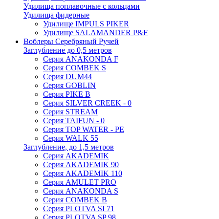
Удилища поплавочные с кольцами
Удилища фидерные
Удилище IMPULS PIKER
Удилище SALAMANDER P&F
Воблеры Серебряный Ручей
Заглубление до 0,5 метров
Серия ANAKONDA F
Серия COMBEK S
Серия DUM44
Серия GOBLIN
Серия PIKE B
Серия SILVER CREEK - 0
Серия STREAM
Серия TAIFUN - 0
Серия TOP WATER - PE
Серия WALK 55
Заглубление, до 1,5 метров
Серия AKADEMIK
Серия AKADEMIK 90
Серия AKADEMIK 110
Серия AMULET PRO
Серия ANAKONDA S
Серия COMBEK B
Серия PLOTVA SI 71
Серия PLOTVA SP 98