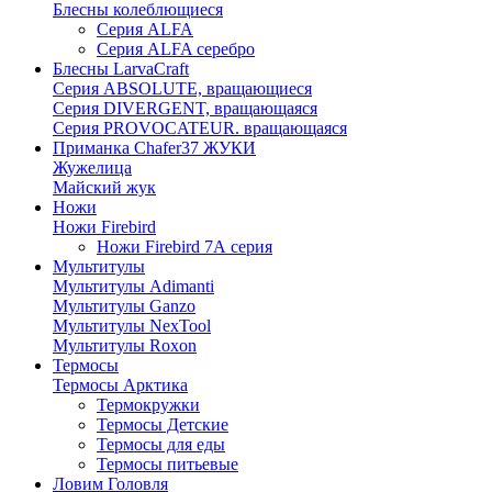
Блесны колеблющиеся
Серия ALFA
Серия ALFA серебро
Блесны LarvaCraft
Серия ABSOLUTE, вращающиеся
Серия DIVERGENT, вращающаяся
Серия PROVOCATEUR. вращающаяся
Приманка Chafer37 ЖУКИ
Жужелица
Майский жук
Ножи
Ножи Firebird
Ножи Firebird 7А серия
Мультитулы
Мультитулы Adimanti
Мультитулы Ganzo
Мультитулы NexTool
Мультитулы Roxon
Термосы
Термосы Арктика
Термокружки
Термосы Детские
Термосы для еды
Термосы питьевые
Ловим Головля