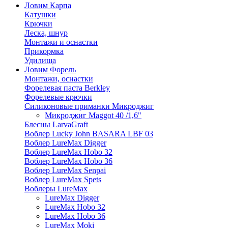
Ловим Карпа
Катушки
Крючки
Леска, шнур
Монтажи и оснастки
Прикормка
Удилища
Ловим Форель
Монтажи, оснастки
Форелевая паста Berkley
Форелевые крючки
Силиконовые приманки Микроджиг
Микроджиг Maggot 40 /1,6"
Блесны LarvaGraft
Воблер Lucky John BASARA LBF 03
Воблер LureMax Digger
Воблер LureMax Hobo 32
Воблер LureMax Hobo 36
Воблер LureMax Senpai
Воблер LureMax Spets
Воблеры LureMax
LureMax Digger
LureMax Hobo 32
LureMax Hobo 36
LureMax Moki