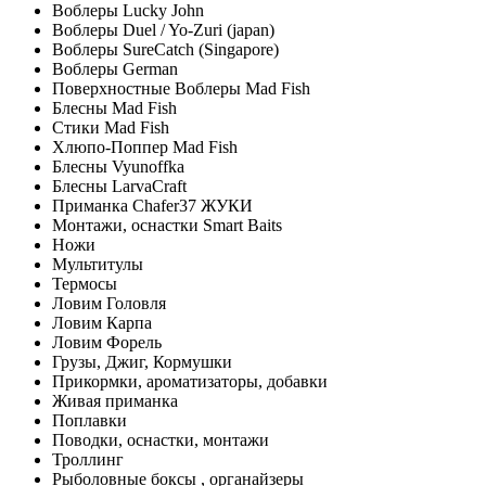
Воблеры Lucky John
Воблеры Duel / Yo-Zuri (japan)
Воблеры SureCatch (Singapore)
Воблеры German
Поверхностные Воблеры Mad Fish
Блесны Mad Fish
Стики Mad Fish
Хлюпо-Поппер Mad Fish
Блесны Vyunoffka
Блесны LarvaCraft
Приманка Chafer37 ЖУКИ
Монтажи, оснастки Smart Baits
Ножи
Мультитулы
Термосы
Ловим Головля
Ловим Карпа
Ловим Форель
Грузы, Джиг, Кормушки
Прикормки, ароматизаторы, добавки
Живая приманка
Поплавки
Поводки, оснастки, монтажи
Троллинг
Рыболовные боксы , органайзеры