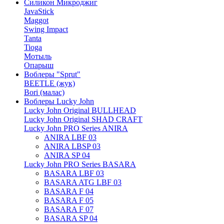
Силикон Микроджиг
JavaStick
Maggot
Swing Impact
Tanta
Tioga
Мотыль
Опарыш
Воблеры "Sprut"
BEETLE (жук)
Bori (малас)
Воблеры Lucky John
Lucky John Original BULLHEAD
Lucky John Original SHAD CRAFT
Lucky John PRO Series ANIRA
ANIRA LBF 03
ANIRA LBSP 03
ANIRA SP 04
Lucky John PRO Series BASARA
BASARA LBF 03
BASARA ATG LBF 03
BASARA F 04
BASARA F 05
BASARA F 07
BASARA SP 04