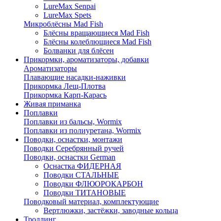
LureMax Senpai
LureMax Spets
Микроблёсны Mad Fish
Блёсны вращающиеся Mad Fish
Блёсны колеблющиеся Mad Fish
Болванки для блёсен
Прикормки, ароматизаторы, добавки
Ароматизаторы
Плавающие насадки-наживки
Прикормка Лещ-Плотва
Прикормка Карп-Карась
Живая приманка
Поплавки
Поплавки из бальсы, Wormix
Поплавки из полиуретана, Wormix
Поводки, оснастки, монтажи
Поводки Серебрянный ручей
Поводки, оснастки German
Оснастка ФИДЕРНАЯ
Поводки СТАЛЬНЫЕ
Поводки ФЛЮОРОКАРБОН
Поводки ТИТАНОВЫЕ
Поводковый материал, комплектующие
Вертлюжки, застёжки, заводные кольца
Троллинг