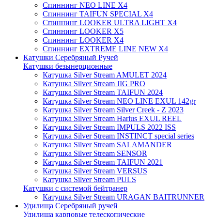
Спиннинг NEO LINE X4
Спиннинг TAIFUN SPECIAL X4
Спиннинг LOOKER ULTRA LIGHT X4
Спиннинг LOOKER X5
Спиннинг LOOKER X4
Спиннинг EXTREME LINE NEW X4
Катушки Серебряный Ручей
Катушки безынерционные
Катушка Silver Stream AMULET 2024
Катушка Silver Stream JIG PRO
Катушка Silver Stream TAIFUN 2024
Катушка Silver Stream NEO LINE EXUL 142gr
Катушка Silver Stream Silver Creek - Z 2023
Катушка Silver Stream Harius EXUL REEL
Катушка Silver Stream IMPULS 2022 ISS
Катушка Silver Stream INSTINCT special series
Катушка Silver Stream SALAMANDER
Катушка Silver Stream SENSOR
Катушка Silver Stream TAIFUN 2021
Катушка Silver Stream VERSUS
Катушка Silver Stream PULS
Катушки с системой бейтранер
Катушка Silver Stream URAGAN BAITRUNNER
Удилища Серебряный ручей
Удилища карповые телескопические