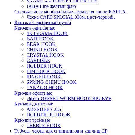
SNAKE X 4 FORCE COLOR Line
JABA Line жёлтый флю
Специальные монофильные лески для ловли КАРПА
Леска CARP SPECIAL 300м. цвет-чёрный.
Крючки Серебряный ручей
Крючки одинарные
4X ISEAMA HOOK
BAIT HOOK
BEAK HOOK
CHINU HOOK
CRYSTAL HOOK
CARLISLE
HOLDER HOOK
LIMERICK HOOK
RINGED HOOK
SPRING CHINU HOOK
TANAGO HOOK
Крючки офсетные
Офсет OFFSET WORM HOOK BIG EYE
Крючки джиговые
ABERDEEN JIG
HOLDER JIG HOOK
Крючки тройные
TREBLE HOOK
Тубусы, чехлы для спиннингов и удилищ СР