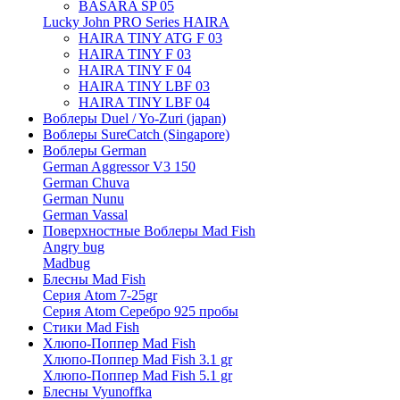
BASARA SP 05
Lucky John PRO Series HAIRA
HAIRA TINY ATG F 03
HAIRA TINY F 03
HAIRA TINY F 04
HAIRA TINY LBF 03
HAIRA TINY LBF 04
Воблеры Duel / Yo-Zuri (japan)
Воблеры SureCatch (Singapore)
Воблеры German
German Aggressor V3 150
German Chuva
German Nunu
German Vassal
Поверхностные Воблеры Mad Fish
Angry bug
Madbug
Блесны Mad Fish
Серия Atom 7-25gr
Серия Atom Серебро 925 пробы
Стики Mad Fish
Хлюпо-Поппер Mad Fish
Хлюпо-Поппер Mad Fish 3.1 gr
Хлюпо-Поппер Mad Fish 5.1 gr
Блесны Vyunoffka