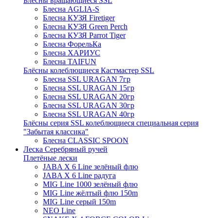
Блёсны вращающиеся SSL
Блесна AGLIA-S
Блесна КУЗЯ Firetiger
Блесна КУЗЯ Green Perch
Блесна КУЗЯ Parrot Tiger
Блесна ФорельКа
Блесна ХАРИУС
Блесна TAIFUN
Блёсны колеблющиеся Кастмастер SSL
Блесна SSL URAGAN 7гр
Блесна SSL URAGAN 15гр
Блесна SSL URAGAN 20гр
Блесна SSL URAGAN 30гр
Блесна SSL URAGAN 40гр
Блёсны серия SSL колеблющиеся специальная серия
"Забытая классика"
Блесна CLASSIC SPOON
Леска Серебряный ручей
Плетёные лески
JABA X 6 Line зелёный флю
JABA X 6 Line радуга
MIG Line 1000 зелёный флю
MIG Line жёлтый флю 150m
MIG Line серый 150m
NEO Line