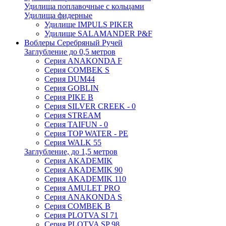
Удилища поплавочные с кольцами
Удилища фидерные
Удилище IMPULS PIKER
Удилище SALAMANDER P&F
Воблеры Серебряный Ручей
Заглубление до 0,5 метров
Серия ANAKONDA F
Серия COMBEK S
Серия DUM44
Серия GOBLIN
Серия PIKE B
Серия SILVER CREEK - 0
Серия STREAM
Серия TAIFUN - 0
Серия TOP WATER - PE
Серия WALK 55
Заглубление, до 1,5 метров
Серия AKADEMIK
Серия AKADEMIK 90
Серия AKADEMIK 110
Серия AMULET PRO
Серия ANAKONDA S
Серия COMBEK B
Серия PLOTVA SI 71
Серия PLOTVA SP 98