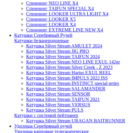
Спиннинг NEO LINE X4
Спиннинг TAIFUN SPECIAL X4
Спиннинг LOOKER ULTRA LIGHT X4
Спиннинг LOOKER X5
Спиннинг LOOKER X4
Спиннинг EXTREME LINE NEW X4
Катушки Серебряный Ручей
Катушки безынерционные
Катушка Silver Stream AMULET 2024
Катушка Silver Stream JIG PRO
Катушка Silver Stream TAIFUN 2024
Катушка Silver Stream NEO LINE EXUL 142gr
Катушка Silver Stream Silver Creek - Z 2023
Катушка Silver Stream Harius EXUL REEL
Катушка Silver Stream IMPULS 2022 ISS
Катушка Silver Stream INSTINCT special series
Катушка Silver Stream SALAMANDER
Катушка Silver Stream SENSOR
Катушка Silver Stream TAIFUN 2021
Катушка Silver Stream VERSUS
Катушка Silver Stream PULS
Катушки с системой бейтранер
Катушка Silver Stream URAGAN BAITRUNNER
Удилища Серебряный ручей
Удилища карповые телескопические