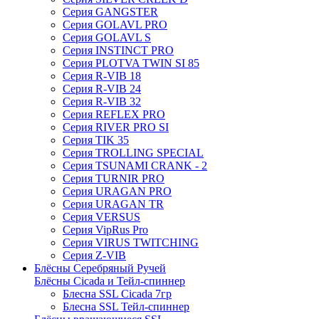
Серия GANGSTER
Серия GOLAVL PRO
Серия GOLAVL S
Серия INSTINCT PRO
Серия PLOTVA TWIN SI 85
Серия R-VIB 18
Серия R-VIB 24
Серия R-VIB 32
Серия REFLEX PRO
Серия RIVER PRO SI
Серия TIK 35
Серия TROLLING SPECIAL
Серия TSUNAMI CRANK - 2
Серия TURNIR PRO
Серия URAGAN PRO
Серия URAGAN TR
Серия VERSUS
Серия VipRus Pro
Серия VIRUS TWITCHING
Серия Z-VIB
Блёсны Серебряный Ручей
Блёсны Cicada и Тейл-спиннер
Блесна SSL Cicada 7гр
Блесна SSL Тейл-спиннер