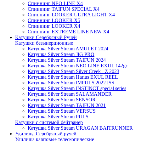
Спиннинг NEO LINE X4
Спиннинг TAIFUN SPECIAL X4
Спиннинг LOOKER ULTRA LIGHT X4
Спиннинг LOOKER X5
Спиннинг LOOKER X4
Спиннинг EXTREME LINE NEW X4
Катушки Серебряный Ручей
Катушки безынерционные
Катушка Silver Stream AMULET 2024
Катушка Silver Stream JIG PRO
Катушка Silver Stream TAIFUN 2024
Катушка Silver Stream NEO LINE EXUL 142gr
Катушка Silver Stream Silver Creek - Z 2023
Катушка Silver Stream Harius EXUL REEL
Катушка Silver Stream IMPULS 2022 ISS
Катушка Silver Stream INSTINCT special series
Катушка Silver Stream SALAMANDER
Катушка Silver Stream SENSOR
Катушка Silver Stream TAIFUN 2021
Катушка Silver Stream VERSUS
Катушка Silver Stream PULS
Катушки с системой бейтранер
Катушка Silver Stream URAGAN BAITRUNNER
Удилища Серебряный ручей
Удилища карповые телескопические