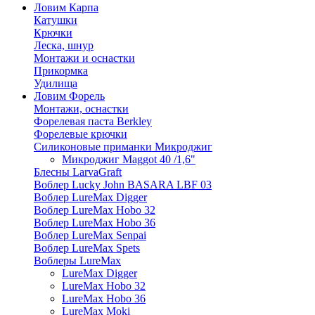
Ловим Карпа
Катушки
Крючки
Леска, шнур
Монтажи и оснастки
Прикормка
Удилища
Ловим Форель
Монтажи, оснастки
Форелевая паста Berkley
Форелевые крючки
Силиконовые приманки Микроджиг
Микроджиг Maggot 40 /1,6"
Блесны LarvaGraft
Воблер Lucky John BASARA LBF 03
Воблер LureMax Digger
Воблер LureMax Hobo 32
Воблер LureMax Hobo 36
Воблер LureMax Senpai
Воблер LureMax Spets
Воблеры LureMax
LureMax Digger
LureMax Hobo 32
LureMax Hobo 36
LureMax Moki