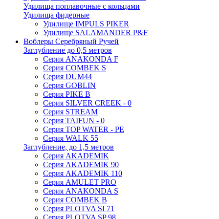
Удилища поплавочные с кольцами
Удилища фидерные
Удилище IMPULS PIKER
Удилище SALAMANDER P&F
Воблеры Серебряный Ручей
Заглубление до 0,5 метров
Серия ANAKONDA F
Серия COMBEK S
Серия DUM44
Серия GOBLIN
Серия PIKE B
Серия SILVER CREEK - 0
Серия STREAM
Серия TAIFUN - 0
Серия TOP WATER - PE
Серия WALK 55
Заглубление, до 1,5 метров
Серия AKADEMIK
Серия AKADEMIK 90
Серия AKADEMIK 110
Серия AMULET PRO
Серия ANAKONDA S
Серия COMBEK B
Серия PLOTVA SI 71
Серия PLOTVA SP 98