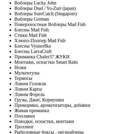
Воблеры Lucky John
Воблеры Duel / Yo-Zuri (japan)
Воблеры SureCatch (Singapore)
Воблеры German
Поверхностные Воблеры Mad Fish
Блесны Mad Fish
Стики Mad Fish
Хлюпо-Поппер Mad Fish
Блесны Vyunoffka
Блесны LarvaCraft
Приманка Chafer37 ЖУКИ
Монтажи, оснастки Smart Baits
Ножи
Мультитулы
Термосы
Ловим Головля
Ловим Карпа
Ловим Форель
Грузы, Джиг, Кормушки
Прикормки, ароматизаторы, добавки
Живая приманка
Поплавки
Поводки, оснастки, монтажи
Троллинг
Рыболовные боксы , органайзеры