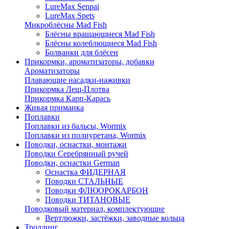
LureMax Senpai
LureMax Spets
Микроблёсны Mad Fish
Блёсны вращающиеся Mad Fish
Блёсны колеблющиеся Mad Fish
Болванки для блёсен
Прикормки, ароматизаторы, добавки
Ароматизаторы
Плавающие насадки-наживки
Прикормка Лещ-Плотва
Прикормка Карп-Карась
Живая приманка
Поплавки
Поплавки из бальсы, Wormix
Поплавки из полиуретана, Wormix
Поводки, оснастки, монтажи
Поводки Серебрянный ручей
Поводки, оснастки German
Оснастка ФИДЕРНАЯ
Поводки СТАЛЬНЫЕ
Поводки ФЛЮОРОКАРБОН
Поводки ТИТАНОВЫЕ
Поводковый материал, комплектующие
Вертлюжки, застёжки, заводные кольца
Троллинг