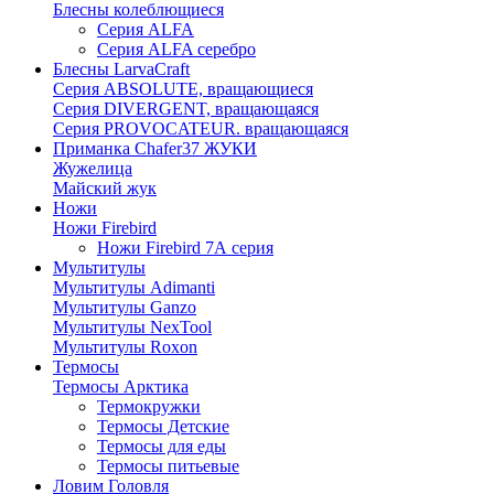
Блесны колеблющиеся
Серия ALFA
Серия ALFA серебро
Блесны LarvaCraft
Серия ABSOLUTE, вращающиеся
Серия DIVERGENT, вращающаяся
Серия PROVOCATEUR. вращающаяся
Приманка Chafer37 ЖУКИ
Жужелица
Майский жук
Ножи
Ножи Firebird
Ножи Firebird 7А серия
Мультитулы
Мультитулы Adimanti
Мультитулы Ganzo
Мультитулы NexTool
Мультитулы Roxon
Термосы
Термосы Арктика
Термокружки
Термосы Детские
Термосы для еды
Термосы питьевые
Ловим Головля