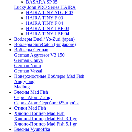
BASARA SP 05
Lucky John PRO Series HAIRA
HAIRA TINY ATG F 03
HAIRA TINY F 03
HAIRA TINY F 04
HAIRA TINY LBF 03
HAIRA TINY LBF 04
Воблеры Duel / Yo-Zuri (japan)
Воблеры SureCatch (Singapore)
Воблеры German
German Aggressor V3 150
German Chuva
German Nunu
German Vassal
Поверхностные Воблеры Mad Fish
Angry bug
Madbug
Блесны Mad Fish
Серия Atom 7-25gr
Серия Atom Серебро 925 пробы
Стики Mad Fish
Хлюпо-Поппер Mad Fish
Хлюпо-Поппер Mad Fish 3.1 gr
Хлюпо-Поппер Mad Fish 5.1 gr
Блесны Vyunoffka