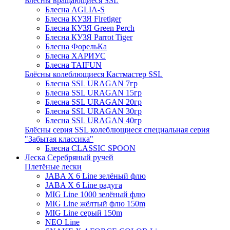
Блёсны вращающиеся SSL
Блесна AGLIA-S
Блесна КУЗЯ Firetiger
Блесна КУЗЯ Green Perch
Блесна КУЗЯ Parrot Tiger
Блесна ФорельКа
Блесна ХАРИУС
Блесна TAIFUN
Блёсны колеблющиеся Кастмастер SSL
Блесна SSL URAGAN 7гр
Блесна SSL URAGAN 15гр
Блесна SSL URAGAN 20гр
Блесна SSL URAGAN 30гр
Блесна SSL URAGAN 40гр
Блёсны серия SSL колеблющиеся специальная серия
"Забытая классика"
Блесна CLASSIC SPOON
Леска Серебряный ручей
Плетёные лески
JABA X 6 Line зелёный флю
JABA X 6 Line радуга
MIG Line 1000 зелёный флю
MIG Line жёлтый флю 150m
MIG Line серый 150m
NEO Line