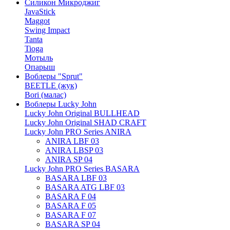
Силикон Микроджиг
JavaStick
Maggot
Swing Impact
Tanta
Tioga
Мотыль
Опарыш
Воблеры "Sprut"
BEETLE (жук)
Bori (малас)
Воблеры Lucky John
Lucky John Original BULLHEAD
Lucky John Original SHAD CRAFT
Lucky John PRO Series ANIRA
ANIRA LBF 03
ANIRA LBSP 03
ANIRA SP 04
Lucky John PRO Series BASARA
BASARA LBF 03
BASARA ATG LBF 03
BASARA F 04
BASARA F 05
BASARA F 07
BASARA SP 04