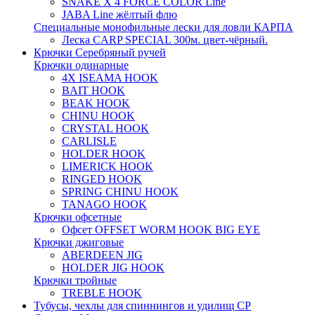
SNAKE X 4 FORCE COLOR Line
JABA Line жёлтый флю
Специальные монофильные лески для ловли КАРПА
Леска CARP SPECIAL 300м. цвет-чёрный.
Крючки Серебряный ручей
Крючки одинарные
4X ISEAMA HOOK
BAIT HOOK
BEAK HOOK
CHINU HOOK
CRYSTAL HOOK
CARLISLE
HOLDER HOOK
LIMERICK HOOK
RINGED HOOK
SPRING CHINU HOOK
TANAGO HOOK
Крючки офсетные
Офсет OFFSET WORM HOOK BIG EYE
Крючки джиговые
ABERDEEN JIG
HOLDER JIG HOOK
Крючки тройные
TREBLE HOOK
Тубусы, чехлы для спиннингов и удилищ СР