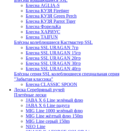
Блёсны вращающиеся SSL
Блесна AGLIA-S
Блесна КУЗЯ Firetiger
Блесна КУЗЯ Green Perch
Блесна КУЗЯ Parrot Tiger
Блесна ФорельКа
Блесна ХАРИУС
Блесна TAIFUN
Блёсны колеблющиеся Кастмастер SSL
Блесна SSL URAGAN 7гр
Блесна SSL URAGAN 15гр
Блесна SSL URAGAN 20гр
Блесна SSL URAGAN 30гр
Блесна SSL URAGAN 40гр
Блёсны серия SSL колеблющиеся специальная серия
"Забытая классика"
Блесна CLASSIC SPOON
Леска Серебряный ручей
Плетёные лески
JABA X 6 Line зелёный флю
JABA X 6 Line радуга
MIG Line 1000 зелёный флю
MIG Line жёлтый флю 150m
MIG Line серый 150m
NEO Line