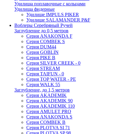
Удилища поплавочные с кольцами
Удилища фидерные
Удилище IMPULS PIKER
Удилище SALAMANDER P&F
Воблеры Серебряный Ручей
Заглубление до 0,5 метров
Серия ANAKONDA F
Серия COMBEK S
Серия DUM44
Серия GOBLIN
Серия PIKE B
Серия SILVER CREEK - 0
Серия STREAM
Серия TAIFUN - 0
Серия TOP WATER - PE
Серия WALK 55
Заглубление, до 1,5 метров
Серия AKADEMIK
Серия AKADEMIK 90
Серия AKADEMIK 110
Серия AMULET PRO
Серия ANAKONDA S
Серия COMBEK B
Серия PLOTVA SI 71
Серия PLOTVA SP 98