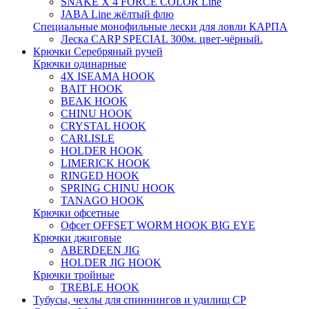
SNAKE X 4 FORCE COLOR Line
JABA Line жёлтый флю
Специальные монофильные лески для ловли КАРПА
Леска CARP SPECIAL 300м. цвет-чёрный.
Крючки Серебряный ручей
Крючки одинарные
4X ISEAMA HOOK
BAIT HOOK
BEAK HOOK
CHINU HOOK
CRYSTAL HOOK
CARLISLE
HOLDER HOOK
LIMERICK HOOK
RINGED HOOK
SPRING CHINU HOOK
TANAGO HOOK
Крючки офсетные
Офсет OFFSET WORM HOOK BIG EYE
Крючки джиговые
ABERDEEN JIG
HOLDER JIG HOOK
Крючки тройные
TREBLE HOOK
Тубусы, чехлы для спиннингов и удилищ СР