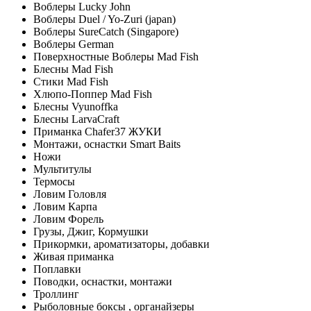
Воблеры Lucky John
Воблеры Duel / Yo-Zuri (japan)
Воблеры SureCatch (Singapore)
Воблеры German
Поверхностные Воблеры Mad Fish
Блесны Mad Fish
Стики Mad Fish
Хлюпо-Поппер Mad Fish
Блесны Vyunoffka
Блесны LarvaCraft
Приманка Chafer37 ЖУКИ
Монтажи, оснастки Smart Baits
Ножи
Мультитулы
Термосы
Ловим Головля
Ловим Карпа
Ловим Форель
Грузы, Джиг, Кормушки
Прикормки, ароматизаторы, добавки
Живая приманка
Поплавки
Поводки, оснастки, монтажи
Троллинг
Рыболовные боксы , органайзеры