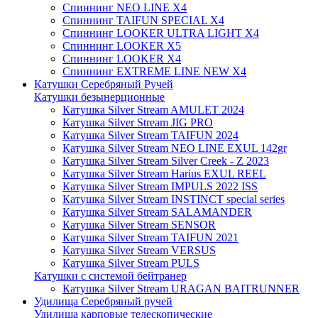
Спиннинг NEO LINE X4
Спиннинг TAIFUN SPECIAL X4
Спиннинг LOOKER ULTRA LIGHT X4
Спиннинг LOOKER X5
Спиннинг LOOKER X4
Спиннинг EXTREME LINE NEW X4
Катушки Серебряный Ручей
Катушки безынерционные
Катушка Silver Stream AMULET 2024
Катушка Silver Stream JIG PRO
Катушка Silver Stream TAIFUN 2024
Катушка Silver Stream NEO LINE EXUL 142gr
Катушка Silver Stream Silver Creek - Z 2023
Катушка Silver Stream Harius EXUL REEL
Катушка Silver Stream IMPULS 2022 ISS
Катушка Silver Stream INSTINCT special series
Катушка Silver Stream SALAMANDER
Катушка Silver Stream SENSOR
Катушка Silver Stream TAIFUN 2021
Катушка Silver Stream VERSUS
Катушка Silver Stream PULS
Катушки с системой бейтранер
Катушка Silver Stream URAGAN BAITRUNNER
Удилища Серебряный ручей
Удилища карповые телескопические