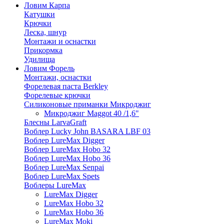
Ловим Карпа
Катушки
Крючки
Леска, шнур
Монтажи и оснастки
Прикормка
Удилища
Ловим Форель
Монтажи, оснастки
Форелевая паста Berkley
Форелевые крючки
Силиконовые приманки Микроджиг
Микроджиг Maggot 40 /1,6"
Блесны LarvaGraft
Воблер Lucky John BASARA LBF 03
Воблер LureMax Digger
Воблер LureMax Hobo 32
Воблер LureMax Hobo 36
Воблер LureMax Senpai
Воблер LureMax Spets
Воблеры LureMax
LureMax Digger
LureMax Hobo 32
LureMax Hobo 36
LureMax Moki