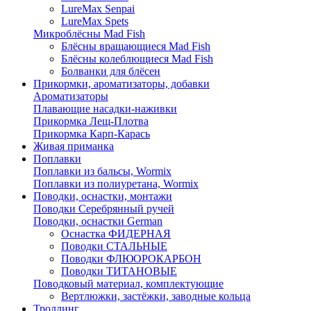
LureMax Senpai
LureMax Spets
Микроблёсны Mad Fish
Блёсны вращающиеся Mad Fish
Блёсны колеблющиеся Mad Fish
Болванки для блёсен
Прикормки, ароматизаторы, добавки
Ароматизаторы
Плавающие насадки-наживки
Прикормка Лещ-Плотва
Прикормка Карп-Карась
Живая приманка
Поплавки
Поплавки из бальсы, Wormix
Поплавки из полиуретана, Wormix
Поводки, оснастки, монтажи
Поводки Серебрянный ручей
Поводки, оснастки German
Оснастка ФИДЕРНАЯ
Поводки СТАЛЬНЫЕ
Поводки ФЛЮОРОКАРБОН
Поводки ТИТАНОВЫЕ
Поводковый материал, комплектующие
Вертлюжки, застёжки, заводные кольца
Троллинг