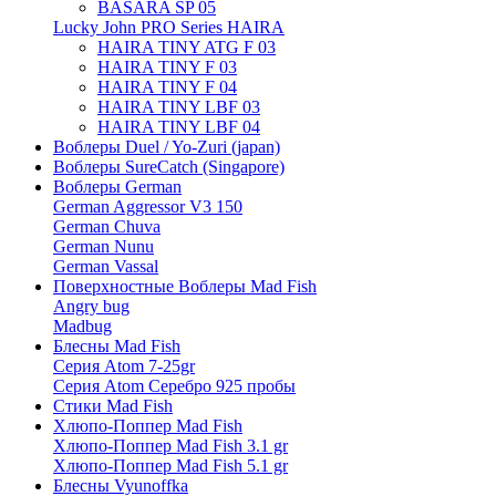
BASARA SP 05
Lucky John PRO Series HAIRA
HAIRA TINY ATG F 03
HAIRA TINY F 03
HAIRA TINY F 04
HAIRA TINY LBF 03
HAIRA TINY LBF 04
Воблеры Duel / Yo-Zuri (japan)
Воблеры SureCatch (Singapore)
Воблеры German
German Aggressor V3 150
German Chuva
German Nunu
German Vassal
Поверхностные Воблеры Mad Fish
Angry bug
Madbug
Блесны Mad Fish
Серия Atom 7-25gr
Серия Atom Серебро 925 пробы
Стики Mad Fish
Хлюпо-Поппер Mad Fish
Хлюпо-Поппер Mad Fish 3.1 gr
Хлюпо-Поппер Mad Fish 5.1 gr
Блесны Vyunoffka