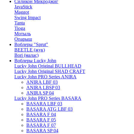
Силикон Микроджиг
JavaStick
Maggot
Swing Impact
Tanta
Tioga
Мотыль
Опарыш
Воблеры "Sprut"
BEETLE (жук)
Bori (малас)
Воблеры Lucky John
Lucky John Original BULLHEAD
Lucky John Original SHAD CRAFT
Lucky John PRO Series ANIRA
ANIRA LBF 03
ANIRA LBSP 03
ANIRA SP 04
Lucky John PRO Series BASARA
BASARA LBF 03
BASARA ATG LBF 03
BASARA F 04
BASARA F 05
BASARA F 07
BASARA SP 04