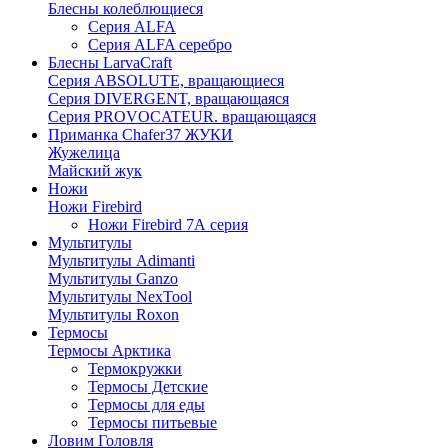
Блесны колеблющиеся
Серия ALFA
Серия ALFA серебро
Блесны LarvaCraft
Серия ABSOLUTE, вращающиеся
Серия DIVERGENT, вращающаяся
Серия PROVOCATEUR. вращающаяся
Приманка Chafer37 ЖУКИ
Жужелица
Майский жук
Ножи
Ножи Firebird
Ножи Firebird 7А серия
Мультитулы
Мультитулы Adimanti
Мультитулы Ganzo
Мультитулы NexTool
Мультитулы Roxon
Термосы
Термосы Арктика
Термокружки
Термосы Детские
Термосы для еды
Термосы питьевые
Ловим Головля