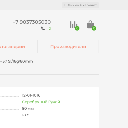
Личный кабинет
+7 9037305030
0
0
тогалерии
Производители
- 37 SI/18g/80mm
12-01-1016
Серебряный Ручей
80 мм
18 г