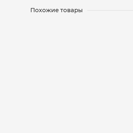
Похожие товары
Воблер R-VIB 18 SSV-RV DD - 40 SI/18g/80mm
12-01-1017
0
480 р.
Уведомить