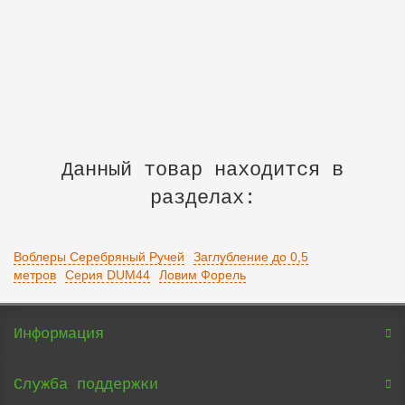
430 р.
В корзину
Данный товар находится в
разделах:
Воблеры Серебряный Ручей
Заглубление до 0,5
метров
Серия DUM44
Ловим Форель
Информация
Служба поддержки