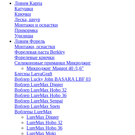
Ловим Карпа
Катушки
Крючки
Леска, шнур
Монтажи и оснастки
Прикормка
Удилища
Ловим Форель
Монтажи, оснастки
Форелевая паста Berkley
Форелевые крючки
Силиконовые приманки Микроджиг
Микроджиг Maggot 40 /1,6"
Блесны LarvaGraft
Воблер Lucky John BASARA LBF 03
Воблер LureMax Digger
Воблер LureMax Hobo 32
Воблер LureMax Hobo 36
Воблер LureMax Senpai
Воблер LureMax Spets
Воблеры LureMax
LureMax Digger
LureMax Hobo 32
LureMax Hobo 36
LureMax Moki