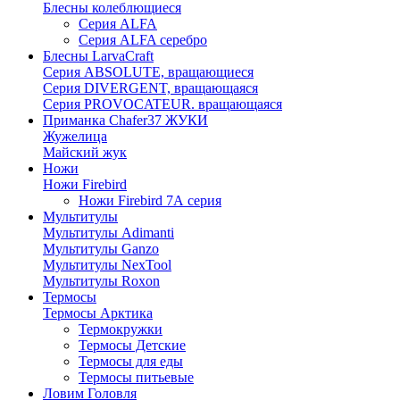
Блесны колеблющиеся
Серия ALFA
Серия ALFA серебро
Блесны LarvaCraft
Серия ABSOLUTE, вращающиеся
Серия DIVERGENT, вращающаяся
Серия PROVOCATEUR. вращающаяся
Приманка Chafer37 ЖУКИ
Жужелица
Майский жук
Ножи
Ножи Firebird
Ножи Firebird 7А серия
Мультитулы
Мультитулы Adimanti
Мультитулы Ganzo
Мультитулы NexTool
Мультитулы Roxon
Термосы
Термосы Арктика
Термокружки
Термосы Детские
Термосы для еды
Термосы питьевые
Ловим Головля