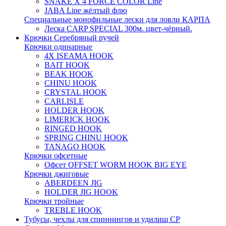
SNAKE X 4 FORCE COLOR Line
JABA Line жёлтый флю
Специальные монофильные лески для ловли КАРПА
Леска CARP SPECIAL 300м. цвет-чёрный.
Крючки Серебряный ручей
Крючки одинарные
4X ISEAMA HOOK
BAIT HOOK
BEAK HOOK
CHINU HOOK
CRYSTAL HOOK
CARLISLE
HOLDER HOOK
LIMERICK HOOK
RINGED HOOK
SPRING CHINU HOOK
TANAGO HOOK
Крючки офсетные
Офсет OFFSET WORM HOOK BIG EYE
Крючки джиговые
ABERDEEN JIG
HOLDER JIG HOOK
Крючки тройные
TREBLE HOOK
Тубусы, чехлы для спиннингов и удилищ СР