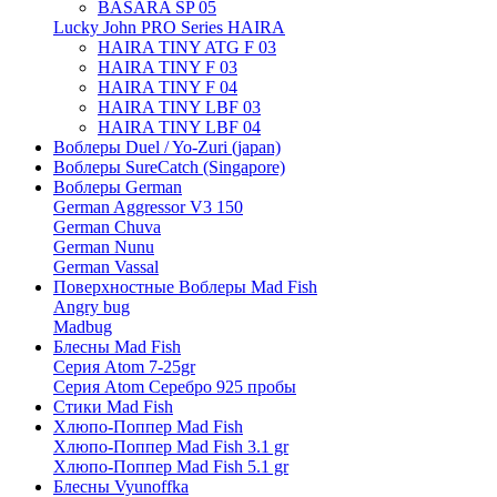
BASARA SP 05
Lucky John PRO Series HAIRA
HAIRA TINY ATG F 03
HAIRA TINY F 03
HAIRA TINY F 04
HAIRA TINY LBF 03
HAIRA TINY LBF 04
Воблеры Duel / Yo-Zuri (japan)
Воблеры SureCatch (Singapore)
Воблеры German
German Aggressor V3 150
German Chuva
German Nunu
German Vassal
Поверхностные Воблеры Mad Fish
Angry bug
Madbug
Блесны Mad Fish
Серия Atom 7-25gr
Серия Atom Серебро 925 пробы
Стики Mad Fish
Хлюпо-Поппер Mad Fish
Хлюпо-Поппер Mad Fish 3.1 gr
Хлюпо-Поппер Mad Fish 5.1 gr
Блесны Vyunoffka