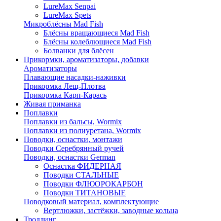
LureMax Senpai
LureMax Spets
Микроблёсны Mad Fish
Блёсны вращающиеся Mad Fish
Блёсны колеблющиеся Mad Fish
Болванки для блёсен
Прикормки, ароматизаторы, добавки
Ароматизаторы
Плавающие насадки-наживки
Прикормка Лещ-Плотва
Прикормка Карп-Карась
Живая приманка
Поплавки
Поплавки из бальсы, Wormix
Поплавки из полиуретана, Wormix
Поводки, оснастки, монтажи
Поводки Серебрянный ручей
Поводки, оснастки German
Оснастка ФИДЕРНАЯ
Поводки СТАЛЬНЫЕ
Поводки ФЛЮОРОКАРБОН
Поводки ТИТАНОВЫЕ
Поводковый материал, комплектующие
Вертлюжки, застёжки, заводные кольца
Троллинг