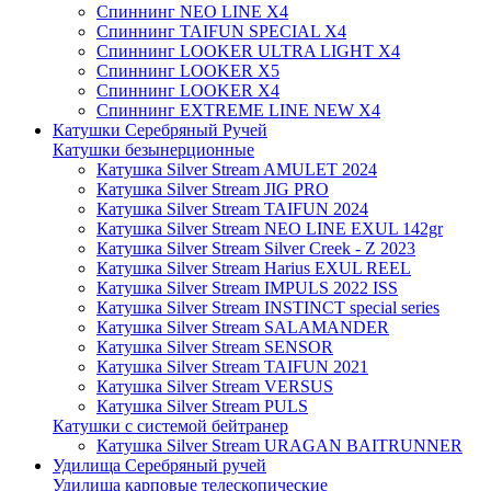
Спиннинг NEO LINE X4
Спиннинг TAIFUN SPECIAL X4
Спиннинг LOOKER ULTRA LIGHT X4
Спиннинг LOOKER X5
Спиннинг LOOKER X4
Спиннинг EXTREME LINE NEW X4
Катушки Серебряный Ручей
Катушки безынерционные
Катушка Silver Stream AMULET 2024
Катушка Silver Stream JIG PRO
Катушка Silver Stream TAIFUN 2024
Катушка Silver Stream NEO LINE EXUL 142gr
Катушка Silver Stream Silver Creek - Z 2023
Катушка Silver Stream Harius EXUL REEL
Катушка Silver Stream IMPULS 2022 ISS
Катушка Silver Stream INSTINCT special series
Катушка Silver Stream SALAMANDER
Катушка Silver Stream SENSOR
Катушка Silver Stream TAIFUN 2021
Катушка Silver Stream VERSUS
Катушка Silver Stream PULS
Катушки с системой бейтранер
Катушка Silver Stream URAGAN BAITRUNNER
Удилища Серебряный ручей
Удилища карповые телескопические