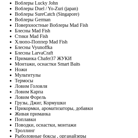
Воблеры Lucky John
Воблеры Duel / Yo-Zuri (japan)
Воблеры SureCatch (Singapore)
Воблеры German
Поверхностные Воблеры Mad Fish
Блесны Mad Fish
Стики Mad Fish
Хлюпо-Поппер Mad Fish
Блесны Vyunoffka
Блесны LarvaCraft
Приманка Chafer37 ЖУКИ
Монтажи, оснастки Smart Baits
Ножи
Мультитулы
Термосы
Ловим Головля
Ловим Карпа
Ловим Форель
Грузы, Джиг, Кормушки
Прикормки, ароматизаторы, добавки
Живая приманка
Поплавки
Поводки, оснастки, монтажи
Троллинг
Рыболовные боксы , органайзеры