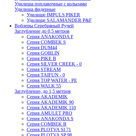
Удилища поплавочные с кольцами
Удилища фидерные
Удилище IMPULS PIKER
Удилище SALAMANDER P&F
Воблеры Серебряный Ручей
Заглубление до 0,5 метров
Серия ANAKONDA F
Серия COMBEK S
Серия DUM44
Серия GOBLIN
Серия PIKE B
Серия SILVER CREEK - 0
Серия STREAM
Серия TAIFUN - 0
Серия TOP WATER - PE
Серия WALK 55
Заглубление, до 1,5 метров
Серия AKADEMIK
Серия AKADEMIK 90
Серия AKADEMIK 110
Серия AMULET PRO
Серия ANAKONDA S
Серия COMBEK B
Серия PLOTVA SI 71
Серия PLOTVA SP 98