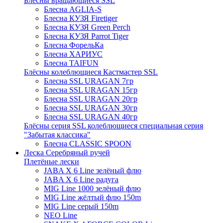
Блёсны вращающиеся SSL
Блесна AGLIA-S
Блесна КУЗЯ Firetiger
Блесна КУЗЯ Green Perch
Блесна КУЗЯ Parrot Tiger
Блесна ФорельКа
Блесна ХАРИУС
Блесна TAIFUN
Блёсны колеблющиеся Кастмастер SSL
Блесна SSL URAGAN 7гр
Блесна SSL URAGAN 15гр
Блесна SSL URAGAN 20гр
Блесна SSL URAGAN 30гр
Блесна SSL URAGAN 40гр
Блёсны серия SSL колеблющиеся специальная серия
"Забытая классика"
Блесна CLASSIC SPOON
Леска Серебряный ручей
Плетёные лески
JABA X 6 Line зелёный флю
JABA X 6 Line радуга
MIG Line 1000 зелёный флю
MIG Line жёлтый флю 150m
MIG Line серый 150m
NEO Line