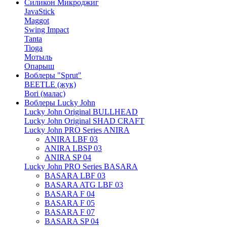
Силикон Микроджиг
JavaStick
Maggot
Swing Impact
Tanta
Tioga
Мотыль
Опарыш
Воблеры "Sprut"
BEETLE (жук)
Bori (малас)
Воблеры Lucky John
Lucky John Original BULLHEAD
Lucky John Original SHAD CRAFT
Lucky John PRO Series ANIRA
ANIRA LBF 03
ANIRA LBSP 03
ANIRA SP 04
Lucky John PRO Series BASARA
BASARA LBF 03
BASARA ATG LBF 03
BASARA F 04
BASARA F 05
BASARA F 07
BASARA SP 04