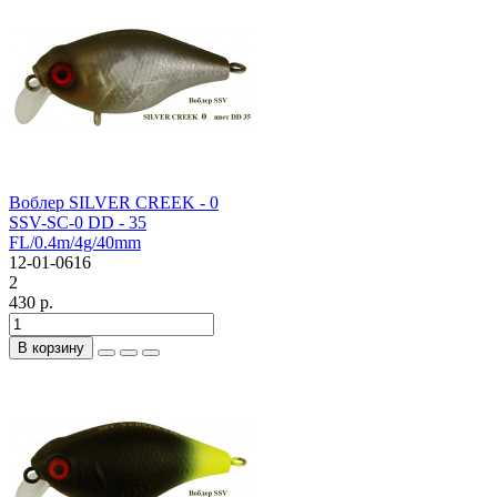
Воблер SILVER CREEK - 0
SSV-SC-0 DD - 35
FL/0.4m/4g/40mm
12-01-0616
2
430 р.
В корзину