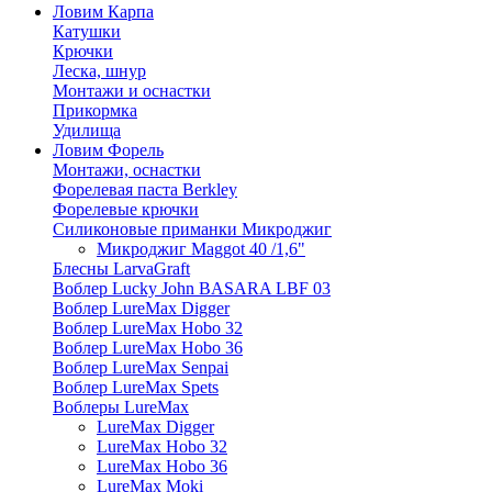
Ловим Карпа
Катушки
Крючки
Леска, шнур
Монтажи и оснастки
Прикормка
Удилища
Ловим Форель
Монтажи, оснастки
Форелевая паста Berkley
Форелевые крючки
Силиконовые приманки Микроджиг
Микроджиг Maggot 40 /1,6"
Блесны LarvaGraft
Воблер Lucky John BASARA LBF 03
Воблер LureMax Digger
Воблер LureMax Hobo 32
Воблер LureMax Hobo 36
Воблер LureMax Senpai
Воблер LureMax Spets
Воблеры LureMax
LureMax Digger
LureMax Hobo 32
LureMax Hobo 36
LureMax Moki