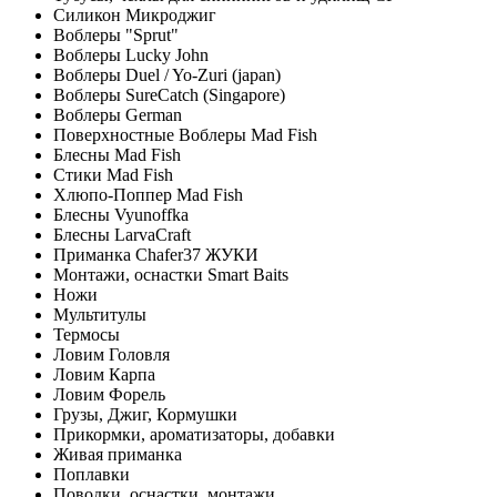
Силикон Микроджиг
Воблеры "Sprut"
Воблеры Lucky John
Воблеры Duel / Yo-Zuri (japan)
Воблеры SureCatch (Singapore)
Воблеры German
Поверхностные Воблеры Mad Fish
Блесны Mad Fish
Стики Mad Fish
Хлюпо-Поппер Mad Fish
Блесны Vyunoffka
Блесны LarvaCraft
Приманка Chafer37 ЖУКИ
Монтажи, оснастки Smart Baits
Ножи
Мультитулы
Термосы
Ловим Головля
Ловим Карпа
Ловим Форель
Грузы, Джиг, Кормушки
Прикормки, ароматизаторы, добавки
Живая приманка
Поплавки
Поводки, оснастки, монтажи