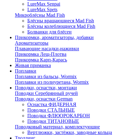
LureMax Senpai
LureMax Spets
Микроблёсны Mad Fish
Блёсны вращающиеся Mad Fish
Блёсны колеблющиеся Mad Fish
Болванки для блёсен
Прикормки, ароматизаторы, добавки
Ароматизаторы
Плавающие насадки-наживки
Прикормка Лещ-Плотва
Прикормка Карп-Карась
Живая приманка
Поплавки
Поплавки из бальсы, Wormix
Поплавки из полиуретана, Wormix
Поводки, оснастки, монтажи
Поводки Серебрянный ручей
Поводки, оснастки German
Оснастка ФИДЕРНАЯ
Поводки СТАЛЬНЫЕ
Поводки ФЛЮОРОКАРБОН
Поводки ТИТАНОВЫЕ
Поводковый материал, комплектующие
Вертлюжки, застёжки, заводные кольца
Троллинг