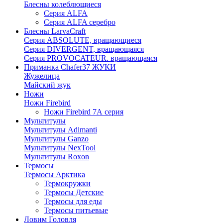
Блесны колеблющиеся
Серия ALFA
Серия ALFA серебро
Блесны LarvaCraft
Серия ABSOLUTE, вращающиеся
Серия DIVERGENT, вращающаяся
Серия PROVOCATEUR. вращающаяся
Приманка Chafer37 ЖУКИ
Жужелица
Майский жук
Ножи
Ножи Firebird
Ножи Firebird 7А серия
Мультитулы
Мультитулы Adimanti
Мультитулы Ganzo
Мультитулы NexTool
Мультитулы Roxon
Термосы
Термосы Арктика
Термокружки
Термосы Детские
Термосы для еды
Термосы питьевые
Ловим Головля