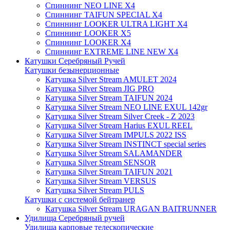
Спиннинг NEO LINE X4
Спиннинг TAIFUN SPECIAL X4
Спиннинг LOOKER ULTRA LIGHT X4
Спиннинг LOOKER X5
Спиннинг LOOKER X4
Спиннинг EXTREME LINE NEW X4
Катушки Серебряный Ручей
Катушки безынерционные
Катушка Silver Stream AMULET 2024
Катушка Silver Stream JIG PRO
Катушка Silver Stream TAIFUN 2024
Катушка Silver Stream NEO LINE EXUL 142gr
Катушка Silver Stream Silver Creek - Z 2023
Катушка Silver Stream Harius EXUL REEL
Катушка Silver Stream IMPULS 2022 ISS
Катушка Silver Stream INSTINCT special series
Катушка Silver Stream SALAMANDER
Катушка Silver Stream SENSOR
Катушка Silver Stream TAIFUN 2021
Катушка Silver Stream VERSUS
Катушка Silver Stream PULS
Катушки с системой бейтранер
Катушка Silver Stream URAGAN BAITRUNNER
Удилища Серебряный ручей
Удилища карповые телескопические