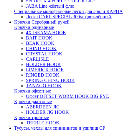
SNAKE X 4 FORCE COLOR Line
JABA Line жёлтый флю
Специальные монофильные лески для ловли КАРПА
Леска CARP SPECIAL 300м. цвет-чёрный.
Крючки Серебряный ручей
Крючки одинарные
4X ISEAMA HOOK
BAIT HOOK
BEAK HOOK
CHINU HOOK
CRYSTAL HOOK
CARLISLE
HOLDER HOOK
LIMERICK HOOK
RINGED HOOK
SPRING CHINU HOOK
TANAGO HOOK
Крючки офсетные
Офсет OFFSET WORM HOOK BIG EYE
Крючки джиговые
ABERDEEN JIG
HOLDER JIG HOOK
Крючки тройные
TREBLE HOOK
Тубусы, чехлы для спиннингов и удилищ СР