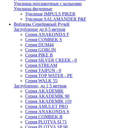
Удилища поплавочные с кольцами
Удилища фидерные
Удилище IMPULS PIKER
Удилище SALAMANDER P&F
Воблеры Серебряный Ручей
Заглубление до 0,5 метров
Серия ANAKONDA F
Серия COMBEK S
Серия DUM44
Серия GOBLIN
Серия PIKE B
Серия SILVER CREEK - 0
Серия STREAM
Серия TAIFUN - 0
Серия TOP WATER - PE
Серия WALK 55
Заглубление, до 1,5 метров
Серия AKADEMIK
Серия AKADEMIK 90
Серия AKADEMIK 110
Серия AMULET PRO
Серия ANAKONDA S
Серия COMBEK B
Серия PLOTVA SI 71
Серия PLOTVA SP 98