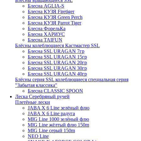
Блёсны вращающиеся SSL
Блесна AGLIA-S
Блесна КУЗЯ Firetiger
Блесна КУЗЯ Green Perch
Блесна КУЗЯ Parrot Tiger
Блесна ФорельКа
Блесна ХАРИУС
Блесна TAIFUN
Блёсны колеблющиеся Кастмастер SSL
Блесна SSL URAGAN 7гр
Блесна SSL URAGAN 15гр
Блесна SSL URAGAN 20гр
Блесна SSL URAGAN 30гр
Блесна SSL URAGAN 40гр
Блёсны серия SSL колеблющиеся специальная серия
"Забытая классика"
Блесна CLASSIC SPOON
Леска Серебряный ручей
Плетёные лески
JABA X 6 Line зелёный флю
JABA X 6 Line радуга
MIG Line 1000 зелёный флю
MIG Line жёлтый флю 150m
MIG Line серый 150m
NEO Line