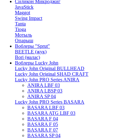
Силикон Микроджиг
JavaStick
Maggot
Swing Impact
Tanta
Tioga
Мотыль
Опарыш
Воблеры "Sprut"
BEETLE (жук)
Bori (малас)
Воблеры Lucky John
Lucky John Original BULLHEAD
Lucky John Original SHAD CRAFT
Lucky John PRO Series ANIRA
ANIRA LBF 03
ANIRA LBSP 03
ANIRA SP 04
Lucky John PRO Series BASARA
BASARA LBF 03
BASARA ATG LBF 03
BASARA F 04
BASARA F 05
BASARA F 07
BASARA SP 04