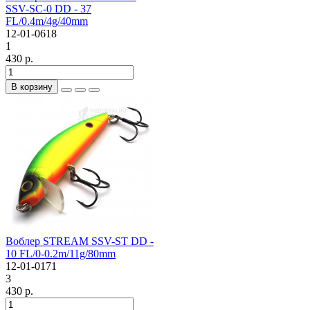
SSV-SC-0 DD - 37
FL/0.4m/4g/40mm
12-01-0618
1
430 р.
В корзину
Воблер STREAM SSV-ST DD -
10 FL/0-0.2m/11g/80mm
12-01-0171
3
430 р.