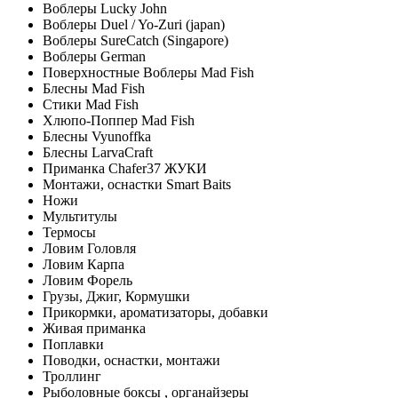
Воблеры Lucky John
Воблеры Duel / Yo-Zuri (japan)
Воблеры SureCatch (Singapore)
Воблеры German
Поверхностные Воблеры Mad Fish
Блесны Mad Fish
Стики Mad Fish
Хлюпо-Поппер Mad Fish
Блесны Vyunoffka
Блесны LarvaCraft
Приманка Chafer37 ЖУКИ
Монтажи, оснастки Smart Baits
Ножи
Мультитулы
Термосы
Ловим Головля
Ловим Карпа
Ловим Форель
Грузы, Джиг, Кормушки
Прикормки, ароматизаторы, добавки
Живая приманка
Поплавки
Поводки, оснастки, монтажи
Троллинг
Рыболовные боксы , органайзеры