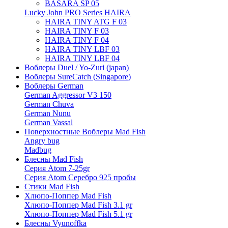
BASARA SP 05
Lucky John PRO Series HAIRA
HAIRA TINY ATG F 03
HAIRA TINY F 03
HAIRA TINY F 04
HAIRA TINY LBF 03
HAIRA TINY LBF 04
Воблеры Duel / Yo-Zuri (japan)
Воблеры SureCatch (Singapore)
Воблеры German
German Aggressor V3 150
German Chuva
German Nunu
German Vassal
Поверхностные Воблеры Mad Fish
Angry bug
Madbug
Блесны Mad Fish
Серия Atom 7-25gr
Серия Atom Серебро 925 пробы
Стики Mad Fish
Хлюпо-Поппер Mad Fish
Хлюпо-Поппер Mad Fish 3.1 gr
Хлюпо-Поппер Mad Fish 5.1 gr
Блесны Vyunoffka