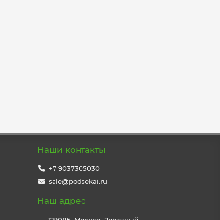
Наши контакты
+7 9037305030
sale@podsekai.ru
Наш адрес
129085, Москва, Звёздный