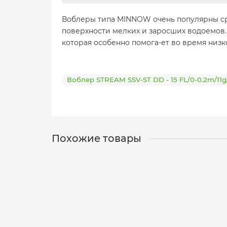
Воблеры типа MINNOW очень популярны ср
поверхности мелких и заросших водоемов.
которая особенно помога-ет во время низк
Воблер STREAM SSV-ST DD - 15 FL/0-0.2m/1
Похожие товары
Воблер STREAM SSV-ST DD - 16 FL/0-0.2m/11
12-01-0330