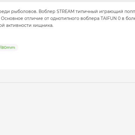
еди рыболовов. Воблер STREAM типичный играющий поппе
 Основное отличие от однотипного воблера TAIFUN 0 в бол
ой активности хищника.
1g/80mm
g/80mm