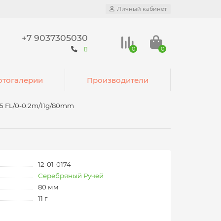
Личный кабинет
+7 9037305030
0
0
тогалерии
Производители
5 FL/0-0.2m/11g/80mm
12-01-0174
Серебряный Ручей
80 мм
11 г