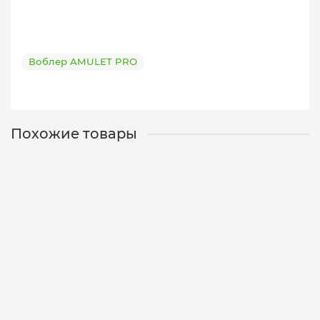
Воблер AMULET PRO
Похожие товары
Воблер AMULET PRO SSV-AP DD - 24 SP/1.2 m/10g/60
mm
12-01-0213
3