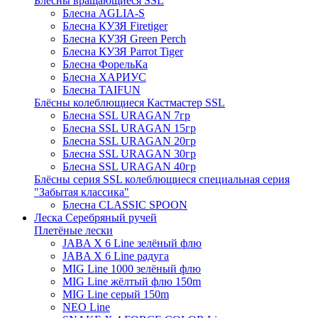
Блёсны вращающиеся SSL
Блесна AGLIA-S
Блесна КУЗЯ Firetiger
Блесна КУЗЯ Green Perch
Блесна КУЗЯ Parrot Tiger
Блесна ФорельКа
Блесна ХАРИУС
Блесна TAIFUN
Блёсны колеблющиеся Кастмастер SSL
Блесна SSL URAGAN 7гр
Блесна SSL URAGAN 15гр
Блесна SSL URAGAN 20гр
Блесна SSL URAGAN 30гр
Блесна SSL URAGAN 40гр
Блёсны серия SSL колеблющиеся специальная серия
"Забытая классика"
Блесна CLASSIC SPOON
Леска Серебряный ручей
Плетёные лески
JABA X 6 Line зелёный флю
JABA X 6 Line радуга
MIG Line 1000 зелёный флю
MIG Line жёлтый флю 150m
MIG Line серый 150m
NEO Line