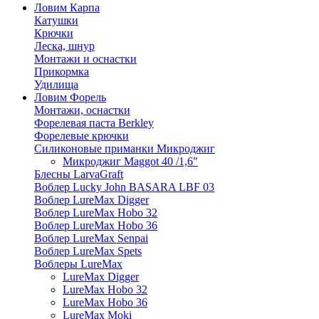
Ловим Карпа
Катушки
Крючки
Леска, шнур
Монтажи и оснастки
Прикормка
Удилища
Ловим Форель
Монтажи, оснастки
Форелевая паста Berkley
Форелевые крючки
Силиконовые приманки Микроджиг
Микроджиг Maggot 40 /1,6"
Блесны LarvaGraft
Воблер Lucky John BASARA LBF 03
Воблер LureMax Digger
Воблер LureMax Hobo 32
Воблер LureMax Hobo 36
Воблер LureMax Senpai
Воблер LureMax Spets
Воблеры LureMax
LureMax Digger
LureMax Hobo 32
LureMax Hobo 36
LureMax Moki