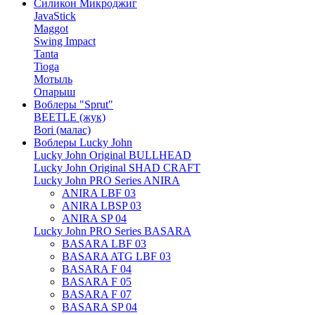
Силикон Микроджиг
JavaStick
Maggot
Swing Impact
Tanta
Tioga
Мотыль
Опарыш
Воблеры "Sprut"
BEETLE (жук)
Bori (малас)
Воблеры Lucky John
Lucky John Original BULLHEAD
Lucky John Original SHAD CRAFT
Lucky John PRO Series ANIRA
ANIRA LBF 03
ANIRA LBSP 03
ANIRA SP 04
Lucky John PRO Series BASARA
BASARA LBF 03
BASARA ATG LBF 03
BASARA F 04
BASARA F 05
BASARA F 07
BASARA SP 04