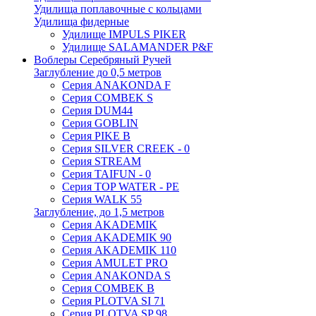
Удилища поплавочные с кольцами
Удилища фидерные
Удилище IMPULS PIKER
Удилище SALAMANDER P&F
Воблеры Серебряный Ручей
Заглубление до 0,5 метров
Серия ANAKONDA F
Серия COMBEK S
Серия DUM44
Серия GOBLIN
Серия PIKE B
Серия SILVER CREEK - 0
Серия STREAM
Серия TAIFUN - 0
Серия TOP WATER - PE
Серия WALK 55
Заглубление, до 1,5 метров
Серия AKADEMIK
Серия AKADEMIK 90
Серия AKADEMIK 110
Серия AMULET PRO
Серия ANAKONDA S
Серия COMBEK B
Серия PLOTVA SI 71
Серия PLOTVA SP 98