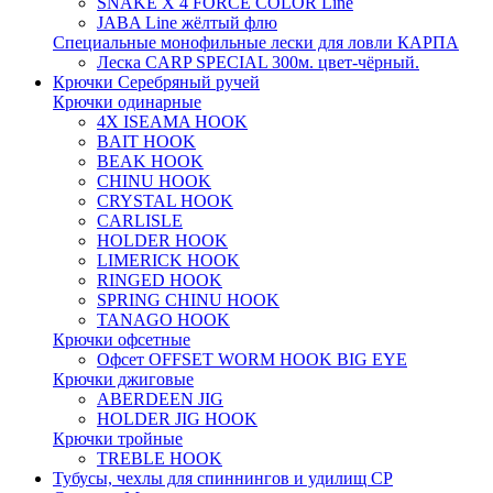
SNAKE X 4 FORCE COLOR Line
JABA Line жёлтый флю
Специальные монофильные лески для ловли КАРПА
Леска CARP SPECIAL 300м. цвет-чёрный.
Крючки Серебряный ручей
Крючки одинарные
4X ISEAMA HOOK
BAIT HOOK
BEAK HOOK
CHINU HOOK
CRYSTAL HOOK
CARLISLE
HOLDER HOOK
LIMERICK HOOK
RINGED HOOK
SPRING CHINU HOOK
TANAGO HOOK
Крючки офсетные
Офсет OFFSET WORM HOOK BIG EYE
Крючки джиговые
ABERDEEN JIG
HOLDER JIG HOOK
Крючки тройные
TREBLE HOOK
Тубусы, чехлы для спиннингов и удилищ СР