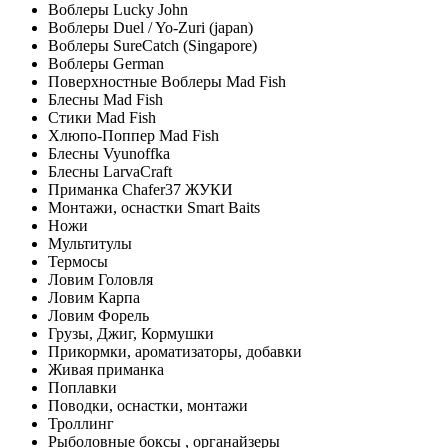
Воблеры Lucky John
Воблеры Duel / Yo-Zuri (japan)
Воблеры SureCatch (Singapore)
Воблеры German
Поверхностные Воблеры Mad Fish
Блесны Mad Fish
Стики Mad Fish
Хлюпо-Поппер Mad Fish
Блесны Vyunoffka
Блесны LarvaCraft
Приманка Chafer37 ЖУКИ
Монтажи, оснастки Smart Baits
Ножи
Мультитулы
Термосы
Ловим Головля
Ловим Карпа
Ловим Форель
Грузы, Джиг, Кормушки
Прикормки, ароматизаторы, добавки
Живая приманка
Поплавки
Поводки, оснастки, монтажи
Троллинг
Рыболовные боксы , органайзеры