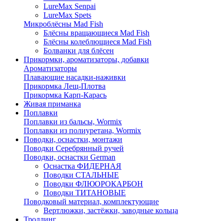
LureMax Senpai
LureMax Spets
Микроблёсны Mad Fish
Блёсны вращающиеся Mad Fish
Блёсны колеблющиеся Mad Fish
Болванки для блёсен
Прикормки, ароматизаторы, добавки
Ароматизаторы
Плавающие насадки-наживки
Прикормка Лещ-Плотва
Прикормка Карп-Карась
Живая приманка
Поплавки
Поплавки из бальсы, Wormix
Поплавки из полиуретана, Wormix
Поводки, оснастки, монтажи
Поводки Серебрянный ручей
Поводки, оснастки German
Оснастка ФИДЕРНАЯ
Поводки СТАЛЬНЫЕ
Поводки ФЛЮОРОКАРБОН
Поводки ТИТАНОВЫЕ
Поводковый материал, комплектующие
Вертлюжки, застёжки, заводные кольца
Троллинг