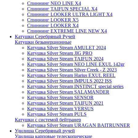
Спиннинг NEO LINE X4
Спиннинг TAIFUN SPECIAL X4
Спиннинг LOOKER ULTRA LIGHT X4
Спиннинг LOOKER X5
Спиннинг LOOKER X4
Спиннинг EXTREME LINE NEW X4
Катушки Серебряный Ручей
Катушки безынерционные
Катушка Silver Stream AMULET 2024
Катушка Silver Stream JIG PRO
Катушка Silver Stream TAIFUN 2024
Катушка Silver Stream NEO LINE EXUL 142gr
Катушка Silver Stream Silver Creek - Z 2023
Катушка Silver Stream Harius EXUL REEL
Катушка Silver Stream IMPULS 2022 ISS
Катушка Silver Stream INSTINCT special series
Катушка Silver Stream SALAMANDER
Катушка Silver Stream SENSOR
Катушка Silver Stream TAIFUN 2021
Катушка Silver Stream VERSUS
Катушка Silver Stream PULS
Катушки с системой бейтранер
Катушка Silver Stream URAGAN BAITRUNNER
Удилища Серебряный ручей
Удилища карповые телескопические