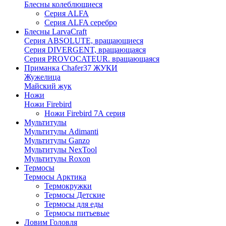
Блесны колеблющиеся
Серия ALFA
Серия ALFA серебро
Блесны LarvaCraft
Серия ABSOLUTE, вращающиеся
Серия DIVERGENT, вращающаяся
Серия PROVOCATEUR. вращающаяся
Приманка Chafer37 ЖУКИ
Жужелица
Майский жук
Ножи
Ножи Firebird
Ножи Firebird 7А серия
Мультитулы
Мультитулы Adimanti
Мультитулы Ganzo
Мультитулы NexTool
Мультитулы Roxon
Термосы
Термосы Арктика
Термокружки
Термосы Детские
Термосы для еды
Термосы питьевые
Ловим Головля