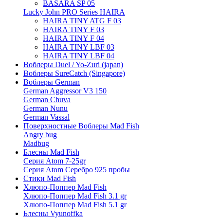
BASARA SP 05
Lucky John PRO Series HAIRA
HAIRA TINY ATG F 03
HAIRA TINY F 03
HAIRA TINY F 04
HAIRA TINY LBF 03
HAIRA TINY LBF 04
Воблеры Duel / Yo-Zuri (japan)
Воблеры SureCatch (Singapore)
Воблеры German
German Aggressor V3 150
German Chuva
German Nunu
German Vassal
Поверхностные Воблеры Mad Fish
Angry bug
Madbug
Блесны Mad Fish
Серия Atom 7-25gr
Серия Atom Серебро 925 пробы
Стики Mad Fish
Хлюпо-Поппер Mad Fish
Хлюпо-Поппер Mad Fish 3.1 gr
Хлюпо-Поппер Mad Fish 5.1 gr
Блесны Vyunoffka