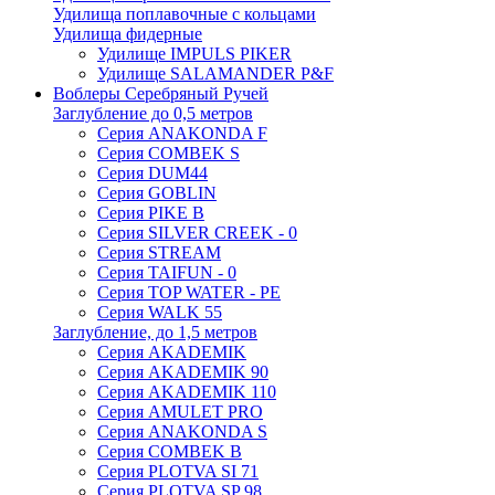
Удилища поплавочные с кольцами
Удилища фидерные
Удилище IMPULS PIKER
Удилище SALAMANDER P&F
Воблеры Серебряный Ручей
Заглубление до 0,5 метров
Серия ANAKONDA F
Серия COMBEK S
Серия DUM44
Серия GOBLIN
Серия PIKE B
Серия SILVER CREEK - 0
Серия STREAM
Серия TAIFUN - 0
Серия TOP WATER - PE
Серия WALK 55
Заглубление, до 1,5 метров
Серия AKADEMIK
Серия AKADEMIK 90
Серия AKADEMIK 110
Серия AMULET PRO
Серия ANAKONDA S
Серия COMBEK B
Серия PLOTVA SI 71
Серия PLOTVA SP 98