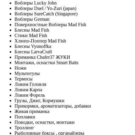
Воблеры Lucky John
Воблеры Duel / Yo-Zuri (japan)
Воблеры SureCatch (Singapore)
Воблеры German
Поверхностные Воблеры Mad Fish
Блесны Mad Fish
Стики Mad Fish
Хлюпо-Поппер Mad Fish
Блесны Vyunoffka
Блесны LarvaCraft
Приманка Chafer37 ЖУКИ
Монтажи, оснастки Smart Baits
Ножи
Мультитулы
Термосы
Ловим Головля
Ловим Карпа
Ловим Форель
Грузы, Джиг, Кормушки
Прикормки, ароматизаторы, добавки
Живая приманка
Поплавки
Поводки, оснастки, монтажи
Троллинг
Рыболовные боксы , органайзеры