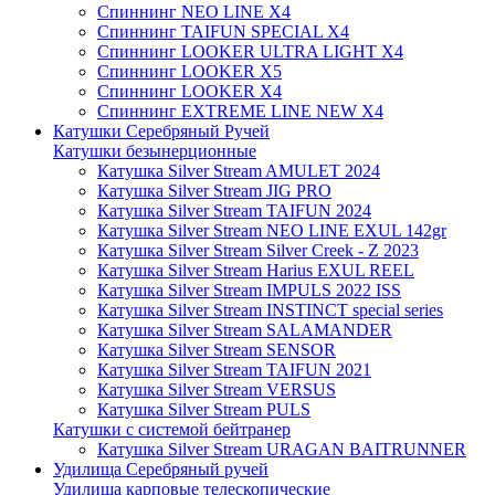
Спиннинг NEO LINE X4
Спиннинг TAIFUN SPECIAL X4
Спиннинг LOOKER ULTRA LIGHT X4
Спиннинг LOOKER X5
Спиннинг LOOKER X4
Спиннинг EXTREME LINE NEW X4
Катушки Серебряный Ручей
Катушки безынерционные
Катушка Silver Stream AMULET 2024
Катушка Silver Stream JIG PRO
Катушка Silver Stream TAIFUN 2024
Катушка Silver Stream NEO LINE EXUL 142gr
Катушка Silver Stream Silver Creek - Z 2023
Катушка Silver Stream Harius EXUL REEL
Катушка Silver Stream IMPULS 2022 ISS
Катушка Silver Stream INSTINCT special series
Катушка Silver Stream SALAMANDER
Катушка Silver Stream SENSOR
Катушка Silver Stream TAIFUN 2021
Катушка Silver Stream VERSUS
Катушка Silver Stream PULS
Катушки с системой бейтранер
Катушка Silver Stream URAGAN BAITRUNNER
Удилища Серебряный ручей
Удилища карповые телескопические