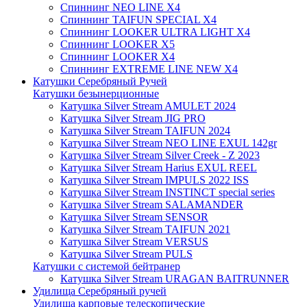
Спиннинг NEO LINE X4
Спиннинг TAIFUN SPECIAL X4
Спиннинг LOOKER ULTRA LIGHT X4
Спиннинг LOOKER X5
Спиннинг LOOKER X4
Спиннинг EXTREME LINE NEW X4
Катушки Серебряный Ручей
Катушки безынерционные
Катушка Silver Stream AMULET 2024
Катушка Silver Stream JIG PRO
Катушка Silver Stream TAIFUN 2024
Катушка Silver Stream NEO LINE EXUL 142gr
Катушка Silver Stream Silver Creek - Z 2023
Катушка Silver Stream Harius EXUL REEL
Катушка Silver Stream IMPULS 2022 ISS
Катушка Silver Stream INSTINCT special series
Катушка Silver Stream SALAMANDER
Катушка Silver Stream SENSOR
Катушка Silver Stream TAIFUN 2021
Катушка Silver Stream VERSUS
Катушка Silver Stream PULS
Катушки с системой бейтранер
Катушка Silver Stream URAGAN BAITRUNNER
Удилища Серебряный ручей
Удилища карповые телескопические