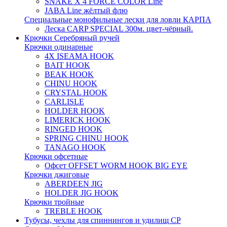
SNAKE X 4 FORCE COLOR Line
JABA Line жёлтый флю
Специальные монофильные лески для ловли КАРПА
Леска CARP SPECIAL 300м. цвет-чёрный.
Крючки Серебряный ручей
Крючки одинарные
4X ISEAMA HOOK
BAIT HOOK
BEAK HOOK
CHINU HOOK
CRYSTAL HOOK
CARLISLE
HOLDER HOOK
LIMERICK HOOK
RINGED HOOK
SPRING CHINU HOOK
TANAGO HOOK
Крючки офсетные
Офсет OFFSET WORM HOOK BIG EYE
Крючки джиговые
ABERDEEN JIG
HOLDER JIG HOOK
Крючки тройные
TREBLE HOOK
Тубусы, чехлы для спиннингов и удилищ СР