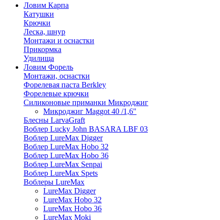
Ловим Карпа
Катушки
Крючки
Леска, шнур
Монтажи и оснастки
Прикормка
Удилища
Ловим Форель
Монтажи, оснастки
Форелевая паста Berkley
Форелевые крючки
Силиконовые приманки Микроджиг
Микроджиг Maggot 40 /1,6"
Блесны LarvaGraft
Воблер Lucky John BASARA LBF 03
Воблер LureMax Digger
Воблер LureMax Hobo 32
Воблер LureMax Hobo 36
Воблер LureMax Senpai
Воблер LureMax Spets
Воблеры LureMax
LureMax Digger
LureMax Hobo 32
LureMax Hobo 36
LureMax Moki