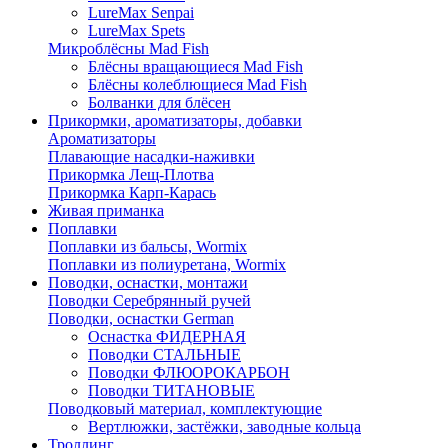
LureMax Senpai
LureMax Spets
Микроблёсны Mad Fish
Блёсны вращающиеся Mad Fish
Блёсны колеблющиеся Mad Fish
Болванки для блёсен
Прикормки, ароматизаторы, добавки
Ароматизаторы
Плавающие насадки-наживки
Прикормка Лещ-Плотва
Прикормка Карп-Карась
Живая приманка
Поплавки
Поплавки из бальсы, Wormix
Поплавки из полиуретана, Wormix
Поводки, оснастки, монтажи
Поводки Серебрянный ручей
Поводки, оснастки German
Оснастка ФИДЕРНАЯ
Поводки СТАЛЬНЫЕ
Поводки ФЛЮОРОКАРБОН
Поводки ТИТАНОВЫЕ
Поводковый материал, комплектующие
Вертлюжки, застёжки, заводные кольца
Троллинг