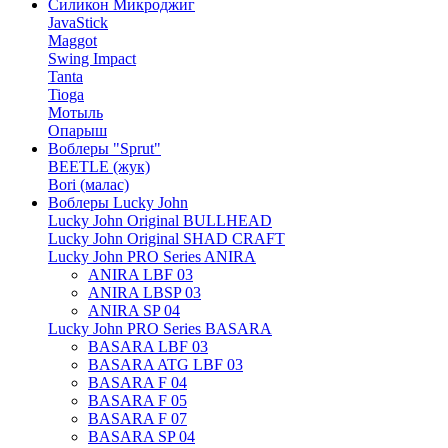
Силикон Микроджиг
JavaStick
Maggot
Swing Impact
Tanta
Tioga
Мотыль
Опарыш
Воблеры "Sprut"
BEETLE (жук)
Bori (малас)
Воблеры Lucky John
Lucky John Original BULLHEAD
Lucky John Original SHAD CRAFT
Lucky John PRO Series ANIRA
ANIRA LBF 03
ANIRA LBSP 03
ANIRA SP 04
Lucky John PRO Series BASARA
BASARA LBF 03
BASARA ATG LBF 03
BASARA F 04
BASARA F 05
BASARA F 07
BASARA SP 04