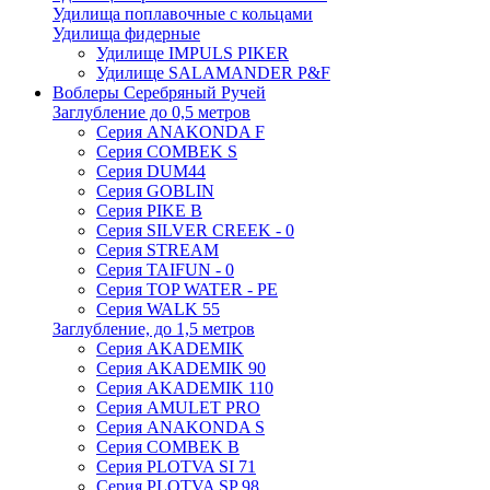
Удилища поплавочные с кольцами
Удилища фидерные
Удилище IMPULS PIKER
Удилище SALAMANDER P&F
Воблеры Серебряный Ручей
Заглубление до 0,5 метров
Серия ANAKONDA F
Серия COMBEK S
Серия DUM44
Серия GOBLIN
Серия PIKE B
Серия SILVER CREEK - 0
Серия STREAM
Серия TAIFUN - 0
Серия TOP WATER - PE
Серия WALK 55
Заглубление, до 1,5 метров
Серия AKADEMIK
Серия AKADEMIK 90
Серия AKADEMIK 110
Серия AMULET PRO
Серия ANAKONDA S
Серия COMBEK B
Серия PLOTVA SI 71
Серия PLOTVA SP 98