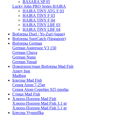
BASARA SP 05
Lucky John PRO Series HAIRA
HAIRA TINY ATG F 03
HAIRA TINY F 03
HAIRA TINY F 04
HAIRA TINY LBF 03
HAIRA TINY LBF 04
Воблеры Duel / Yo-Zuri (japan)
Воблеры SureCatch (Singapore)
Воблеры German
German Aggressor V3 150
German Chuva
German Nunu
German Vassal
Поверхностные Воблеры Mad Fish
Angry bug
Madbug
Блесны Mad Fish
Серия Atom 7-25gr
Серия Atom Серебро 925 пробы
Стики Mad Fish
Хлюпо-Поппер Mad Fish
Хлюпо-Поппер Mad Fish 3.1 gr
Хлюпо-Поппер Mad Fish 5.1 gr
Блесны Vyunoffka