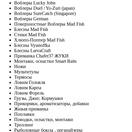
Воблеры Lucky John
Воблеры Duel / Yo-Zuri (japan)
Воблеры SureCatch (Singapore)
Воблеры German
Поверхностные Воблеры Mad Fish
Блесны Mad Fish
Стики Mad Fish
Хлюпо-Поппер Mad Fish
Блесны Vyunoffka
Блесны LarvaCraft
Приманка Chafer37 ЖУКИ
Монтажи, оснастки Smart Baits
Ножи
Мультитулы
Термосы
Ловим Головля
Ловим Карпа
Ловим Форель
Грузы, Джиг, Кормушки
Прикормки, ароматизаторы, добавки
Живая приманка
Поплавки
Поводки, оснастки, монтажи
Троллинг
Рыболовные боксы , органайзеры