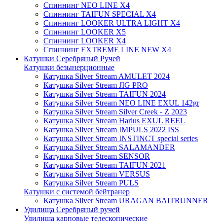
Спиннинг NEO LINE X4
Спиннинг TAIFUN SPECIAL X4
Спиннинг LOOKER ULTRA LIGHT X4
Спиннинг LOOKER X5
Спиннинг LOOKER X4
Спиннинг EXTREME LINE NEW X4
Катушки Серебряный Ручей
Катушки безынерционные
Катушка Silver Stream AMULET 2024
Катушка Silver Stream JIG PRO
Катушка Silver Stream TAIFUN 2024
Катушка Silver Stream NEO LINE EXUL 142gr
Катушка Silver Stream Silver Creek - Z 2023
Катушка Silver Stream Harius EXUL REEL
Катушка Silver Stream IMPULS 2022 ISS
Катушка Silver Stream INSTINCT special series
Катушка Silver Stream SALAMANDER
Катушка Silver Stream SENSOR
Катушка Silver Stream TAIFUN 2021
Катушка Silver Stream VERSUS
Катушка Silver Stream PULS
Катушки с системой бейтранер
Катушка Silver Stream URAGAN BAITRUNNER
Удилища Серебряный ручей
Удилища карповые телескопические