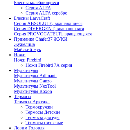
Блесны колеблющиеся
Серия ALFA
Серия ALFA серебро
Блесны LarvaCraft
Серия ABSOLUTE, вращающиеся
Серия DIVERGENT, вращающаяся
Серия PROVOCATEUR. вращающаяся
Приманка Chafer37 ЖУКИ
Жужелица
Майский жук
Ножи
Ножи Firebird
Ножи Firebird 7А серия
Мультитулы
Мультитулы Adimanti
Мультитулы Ganzo
Мультитулы NexTool
Мультитулы Roxon
Термосы
Термосы Арктика
Термокружки
Термосы Детские
Термосы для еды
Термосы питьевые
Ловим Головля