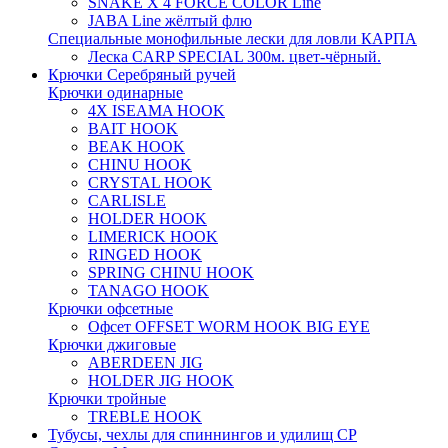
SNAKE X 4 FORCE COLOR Line
JABA Line жёлтый флю
Специальные монофильные лески для ловли КАРПА
Леска CARP SPECIAL 300м. цвет-чёрный.
Крючки Серебряный ручей
Крючки одинарные
4X ISEAMA HOOK
BAIT HOOK
BEAK HOOK
CHINU HOOK
CRYSTAL HOOK
CARLISLE
HOLDER HOOK
LIMERICK HOOK
RINGED HOOK
SPRING CHINU HOOK
TANAGO HOOK
Крючки офсетные
Офсет OFFSET WORM HOOK BIG EYE
Крючки джиговые
ABERDEEN JIG
HOLDER JIG HOOK
Крючки тройные
TREBLE HOOK
Тубусы, чехлы для спиннингов и удилищ СР