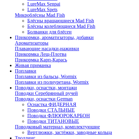
LureMax Senpai
LureMax Spets
Микроблёсны Mad Fish
Блёсны вращающиеся Mad Fish
Блёсны колеблющиеся Mad Fish
Болванки для блёсен
Прикормки, ароматизаторы, добавки
Ароматизаторы
Плавающие насадки-наживки
Прикормка Лещ-Плотва
Прикормка Карп-Карась
Живая приманка
Поплавки
Поплавки из бальсы, Wormix
Поплавки из полиуретана, Wormix
Поводки, оснастки, монтажи
Поводки Серебрянный ручей
Поводки, оснастки German
Оснастка ФИДЕРНАЯ
Поводки СТАЛЬНЫЕ
Поводки ФЛЮОРОКАРБОН
Поводки ТИТАНОВЫЕ
Поводковый материал, комплектующие
Вертлюжки, застёжки, заводные кольца
Троллинг