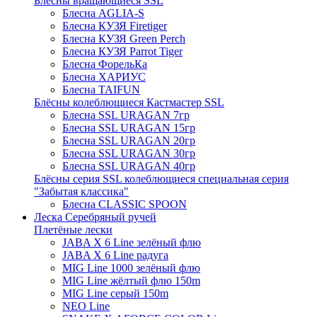
Блёсны вращающиеся SSL
Блесна AGLIA-S
Блесна КУЗЯ Firetiger
Блесна КУЗЯ Green Perch
Блесна КУЗЯ Parrot Tiger
Блесна ФорельКа
Блесна ХАРИУС
Блесна TAIFUN
Блёсны колеблющиеся Кастмастер SSL
Блесна SSL URAGAN 7гр
Блесна SSL URAGAN 15гр
Блесна SSL URAGAN 20гр
Блесна SSL URAGAN 30гр
Блесна SSL URAGAN 40гр
Блёсны серия SSL колеблющиеся специальная серия
"Забытая классика"
Блесна CLASSIC SPOON
Леска Серебряный ручей
Плетёные лески
JABA X 6 Line зелёный флю
JABA X 6 Line радуга
MIG Line 1000 зелёный флю
MIG Line жёлтый флю 150m
MIG Line серый 150m
NEO Line