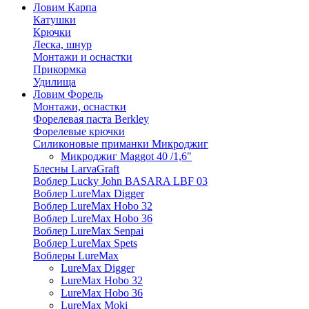
Ловим Карпа
Катушки
Крючки
Леска, шнур
Монтажи и оснастки
Прикормка
Удилища
Ловим Форель
Монтажи, оснастки
Форелевая паста Berkley
Форелевые крючки
Силиконовые приманки Микроджиг
Микроджиг Maggot 40 /1,6"
Блесны LarvaGraft
Воблер Lucky John BASARA LBF 03
Воблер LureMax Digger
Воблер LureMax Hobo 32
Воблер LureMax Hobo 36
Воблер LureMax Senpai
Воблер LureMax Spets
Воблеры LureMax
LureMax Digger
LureMax Hobo 32
LureMax Hobo 36
LureMax Moki