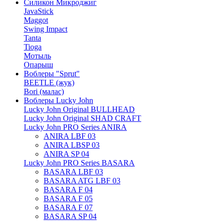
Силикон Микроджиг
JavaStick
Maggot
Swing Impact
Tanta
Tioga
Мотыль
Опарыш
Воблеры "Sprut"
BEETLE (жук)
Bori (малас)
Воблеры Lucky John
Lucky John Original BULLHEAD
Lucky John Original SHAD CRAFT
Lucky John PRO Series ANIRA
ANIRA LBF 03
ANIRA LBSP 03
ANIRA SP 04
Lucky John PRO Series BASARA
BASARA LBF 03
BASARA ATG LBF 03
BASARA F 04
BASARA F 05
BASARA F 07
BASARA SP 04