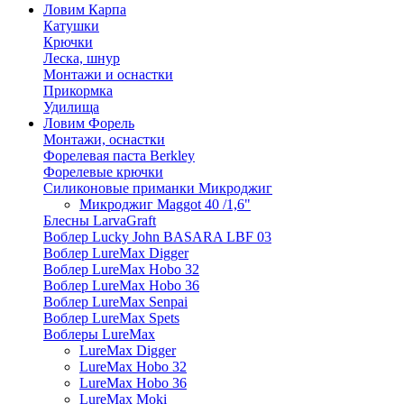
Ловим Карпа
Катушки
Крючки
Леска, шнур
Монтажи и оснастки
Прикормка
Удилища
Ловим Форель
Монтажи, оснастки
Форелевая паста Berkley
Форелевые крючки
Силиконовые приманки Микроджиг
Микроджиг Maggot 40 /1,6"
Блесны LarvaGraft
Воблер Lucky John BASARA LBF 03
Воблер LureMax Digger
Воблер LureMax Hobo 32
Воблер LureMax Hobo 36
Воблер LureMax Senpai
Воблер LureMax Spets
Воблеры LureMax
LureMax Digger
LureMax Hobo 32
LureMax Hobo 36
LureMax Moki