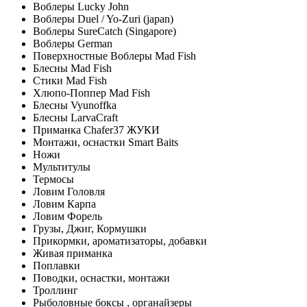
Воблеры Lucky John
Воблеры Duel / Yo-Zuri (japan)
Воблеры SureCatch (Singapore)
Воблеры German
Поверхностные Воблеры Mad Fish
Блесны Mad Fish
Стики Mad Fish
Хлюпо-Поппер Mad Fish
Блесны Vyunoffka
Блесны LarvaCraft
Приманка Chafer37 ЖУКИ
Монтажи, оснастки Smart Baits
Ножи
Мультитулы
Термосы
Ловим Головля
Ловим Карпа
Ловим Форель
Грузы, Джиг, Кормушки
Прикормки, ароматизаторы, добавки
Живая приманка
Поплавки
Поводки, оснастки, монтажи
Троллинг
Рыболовные боксы , органайзеры