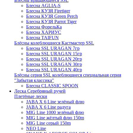
Блёсны вращающиеся SSL
Блесна AGLIA-S
Блесна КУЗЯ Firetiger
Блесна КУЗЯ Green Perch
Блесна КУЗЯ Parrot Tiger
Блесна ФорельКа
Блесна ХАРИУС
Блесна TAIFUN
Блёсны колеблющиеся Кастмастер SSL
Блесна SSL URAGAN 7гр
Блесна SSL URAGAN 15гр
Блесна SSL URAGAN 20гр
Блесна SSL URAGAN 30гр
Блесна SSL URAGAN 40гр
Блёсны серия SSL колеблющиеся специальная серия
"Забытая классика"
Блесна CLASSIC SPOON
Леска Серебряный ручей
Плетёные лески
JABA X 6 Line зелёный флю
JABA X 6 Line радуга
MIG Line 1000 зелёный флю
MIG Line жёлтый флю 150m
MIG Line серый 150m
NEO Line