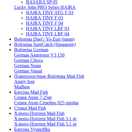
BASARA SP 05
Lucky John PRO Series HAIRA
HAIRA TINY ATG F 03
HAIRA TINY F 03
HAIRA TINY F 04
HAIRA TINY LBF 03
HAIRA TINY LBF 04
Воблеры Duel / Yo-Zuri (japan)
Воблеры SureCatch (Singapore)
Воблеры German
German Aggressor V3 150
German Chuva
German Nunu
German Vassal
Поверхностные Воблеры Mad Fish
Angry bug
Madbug
Блесны Mad Fish
Серия Atom 7-25gr
Серия Atom Серебро 925 пробы
Стики Mad Fish
Хлюпо-Поппер Mad Fish
Хлюпо-Поппер Mad Fish 3.1 gr
Хлюпо-Поппер Mad Fish 5.1 gr
Блесны Vyunoffka