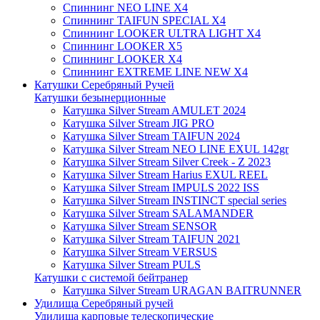
Спиннинг NEO LINE X4
Спиннинг TAIFUN SPECIAL X4
Спиннинг LOOKER ULTRA LIGHT X4
Спиннинг LOOKER X5
Спиннинг LOOKER X4
Спиннинг EXTREME LINE NEW X4
Катушки Серебряный Ручей
Катушки безынерционные
Катушка Silver Stream AMULET 2024
Катушка Silver Stream JIG PRO
Катушка Silver Stream TAIFUN 2024
Катушка Silver Stream NEO LINE EXUL 142gr
Катушка Silver Stream Silver Creek - Z 2023
Катушка Silver Stream Harius EXUL REEL
Катушка Silver Stream IMPULS 2022 ISS
Катушка Silver Stream INSTINCT special series
Катушка Silver Stream SALAMANDER
Катушка Silver Stream SENSOR
Катушка Silver Stream TAIFUN 2021
Катушка Silver Stream VERSUS
Катушка Silver Stream PULS
Катушки с системой бейтранер
Катушка Silver Stream URAGAN BAITRUNNER
Удилища Серебряный ручей
Удилища карповые телескопические