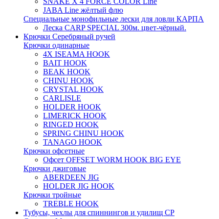
SNAKE X 4 FORCE COLOR Line
JABA Line жёлтый флю
Специальные монофильные лески для ловли КАРПА
Леска CARP SPECIAL 300м. цвет-чёрный.
Крючки Серебряный ручей
Крючки одинарные
4X ISEAMA HOOK
BAIT HOOK
BEAK HOOK
CHINU HOOK
CRYSTAL HOOK
CARLISLE
HOLDER HOOK
LIMERICK HOOK
RINGED HOOK
SPRING CHINU HOOK
TANAGO HOOK
Крючки офсетные
Офсет OFFSET WORM HOOK BIG EYE
Крючки джиговые
ABERDEEN JIG
HOLDER JIG HOOK
Крючки тройные
TREBLE HOOK
Тубусы, чехлы для спиннингов и удилищ СР