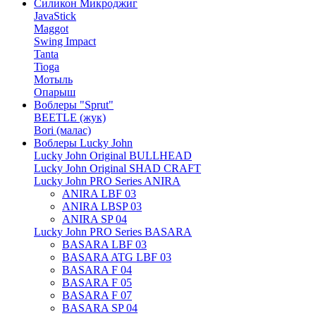
Силикон Микроджиг
JavaStick
Maggot
Swing Impact
Tanta
Tioga
Мотыль
Опарыш
Воблеры "Sprut"
BEETLE (жук)
Bori (малас)
Воблеры Lucky John
Lucky John Original BULLHEAD
Lucky John Original SHAD CRAFT
Lucky John PRO Series ANIRA
ANIRA LBF 03
ANIRA LBSP 03
ANIRA SP 04
Lucky John PRO Series BASARA
BASARA LBF 03
BASARA ATG LBF 03
BASARA F 04
BASARA F 05
BASARA F 07
BASARA SP 04