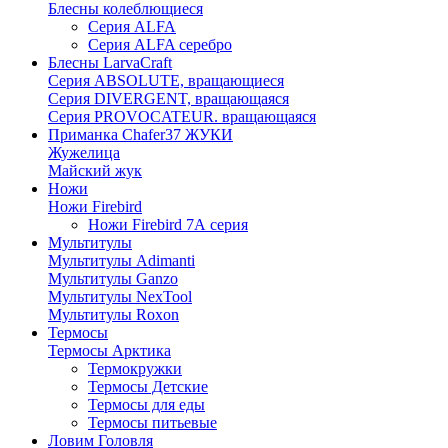
Блесны колеблющиеся
Серия ALFA
Серия ALFA серебро
Блесны LarvaCraft
Серия ABSOLUTE, вращающиеся
Серия DIVERGENT, вращающаяся
Серия PROVOCATEUR. вращающаяся
Приманка Chafer37 ЖУКИ
Жужелица
Майский жук
Ножи
Ножи Firebird
Ножи Firebird 7А серия
Мультитулы
Мультитулы Adimanti
Мультитулы Ganzo
Мультитулы NexTool
Мультитулы Roxon
Термосы
Термосы Арктика
Термокружки
Термосы Детские
Термосы для еды
Термосы питьевые
Ловим Головля