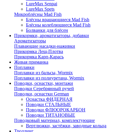
LureMax Senpai
LureMax Spets
Микроблёсны Mad Fish
Блёсны вращающиеся Mad Fish
Блёсны колеблющиеся Mad Fish
Болванки для блёсен
Прикормки, ароматизаторы, добавки
Ароматизаторы
Плавающие насадки-наживки
Прикормка Лещ-Плотва
Прикормка Карп-Карась
Живая приманка
Поплавки
Поплавки из бальсы, Wormix
Поплавки из полиуретана, Wormix
Поводки, оснастки, монтажи
Поводки Серебрянный ручей
Поводки, оснастки German
Оснастка ФИДЕРНАЯ
Поводки СТАЛЬНЫЕ
Поводки ФЛЮОРОКАРБОН
Поводки ТИТАНОВЫЕ
Поводковый материал, комплектующие
Вертлюжки, застёжки, заводные кольца
Троллинг