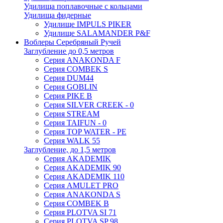
Удилища поплавочные с кольцами
Удилища фидерные
Удилище IMPULS PIKER
Удилище SALAMANDER P&F
Воблеры Серебряный Ручей
Заглубление до 0,5 метров
Серия ANAKONDA F
Серия COMBEK S
Серия DUM44
Серия GOBLIN
Серия PIKE B
Серия SILVER CREEK - 0
Серия STREAM
Серия TAIFUN - 0
Серия TOP WATER - PE
Серия WALK 55
Заглубление, до 1,5 метров
Серия AKADEMIK
Серия AKADEMIK 90
Серия AKADEMIK 110
Серия AMULET PRO
Серия ANAKONDA S
Серия COMBEK B
Серия PLOTVA SI 71
Серия PLOTVA SP 98