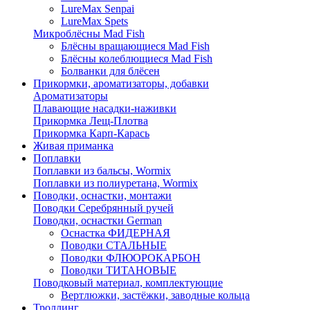
LureMax Senpai
LureMax Spets
Микроблёсны Mad Fish
Блёсны вращающиеся Mad Fish
Блёсны колеблющиеся Mad Fish
Болванки для блёсен
Прикормки, ароматизаторы, добавки
Ароматизаторы
Плавающие насадки-наживки
Прикормка Лещ-Плотва
Прикормка Карп-Карась
Живая приманка
Поплавки
Поплавки из бальсы, Wormix
Поплавки из полиуретана, Wormix
Поводки, оснастки, монтажи
Поводки Серебрянный ручей
Поводки, оснастки German
Оснастка ФИДЕРНАЯ
Поводки СТАЛЬНЫЕ
Поводки ФЛЮОРОКАРБОН
Поводки ТИТАНОВЫЕ
Поводковый материал, комплектующие
Вертлюжки, застёжки, заводные кольца
Троллинг