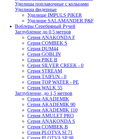
Удилища поплавочные с кольцами
Удилища фидерные
Удилище IMPULS PIKER
Удилище SALAMANDER P&F
Воблеры Серебряный Ручей
Заглубление до 0,5 метров
Серия ANAKONDA F
Серия COMBEK S
Серия DUM44
Серия GOBLIN
Серия PIKE B
Серия SILVER CREEK - 0
Серия STREAM
Серия TAIFUN - 0
Серия TOP WATER - PE
Серия WALK 55
Заглубление, до 1,5 метров
Серия AKADEMIK
Серия AKADEMIK 90
Серия AKADEMIK 110
Серия AMULET PRO
Серия ANAKONDA S
Серия COMBEK B
Серия PLOTVA SI 71
Серия PLOTVA SP 98