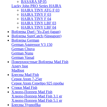
BASARA SP 05
Lucky John PRO Series HAIRA
HAIRA TINY ATG F 03
HAIRA TINY F 03
HAIRA TINY F 04
HAIRA TINY LBF 03
HAIRA TINY LBF 04
Воблеры Duel / Yo-Zuri (japan)
Воблеры SureCatch (Singapore)
Воблеры German
German Aggressor V3 150
German Chuva
German Nunu
German Vassal
Поверхностные Воблеры Mad Fish
Angry bug
Madbug
Блесны Mad Fish
Серия Atom 7-25gr
Серия Atom Серебро 925 пробы
Стики Mad Fish
Хлюпо-Поппер Mad Fish
Хлюпо-Поппер Mad Fish 3.1 gr
Хлюпо-Поппер Mad Fish 5.1 gr
Блесны Vyunoffka