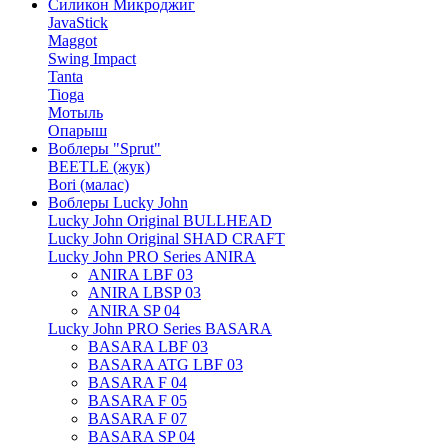
Силикон Микроджиг
JavaStick
Maggot
Swing Impact
Tanta
Tioga
Мотыль
Опарыш
Воблеры "Sprut"
BEETLE (жук)
Bori (малас)
Воблеры Lucky John
Lucky John Original BULLHEAD
Lucky John Original SHAD CRAFT
Lucky John PRO Series ANIRA
ANIRA LBF 03
ANIRA LBSP 03
ANIRA SP 04
Lucky John PRO Series BASARA
BASARA LBF 03
BASARA ATG LBF 03
BASARA F 04
BASARA F 05
BASARA F 07
BASARA SP 04