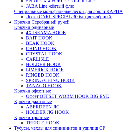
SNAKE X 4 FORCE COLOR Line
JABA Line жёлтый флю
Специальные монофильные лески для ловли КАРПА
Леска CARP SPECIAL 300м. цвет-чёрный.
Крючки Серебряный ручей
Крючки одинарные
4X ISEAMA HOOK
BAIT HOOK
BEAK HOOK
CHINU HOOK
CRYSTAL HOOK
CARLISLE
HOLDER HOOK
LIMERICK HOOK
RINGED HOOK
SPRING CHINU HOOK
TANAGO HOOK
Крючки офсетные
Офсет OFFSET WORM HOOK BIG EYE
Крючки джиговые
ABERDEEN JIG
HOLDER JIG HOOK
Крючки тройные
TREBLE HOOK
Тубусы, чехлы для спиннингов и удилищ СР