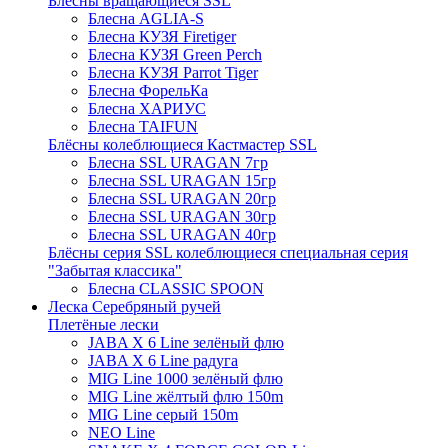
Блёсны вращающиеся SSL
Блесна AGLIA-S
Блесна КУЗЯ Firetiger
Блесна КУЗЯ Green Perch
Блесна КУЗЯ Parrot Tiger
Блесна ФорельКа
Блесна ХАРИУС
Блесна TAIFUN
Блёсны колеблющиеся Кастмастер SSL
Блесна SSL URAGAN 7гр
Блесна SSL URAGAN 15гр
Блесна SSL URAGAN 20гр
Блесна SSL URAGAN 30гр
Блесна SSL URAGAN 40гр
Блёсны серия SSL колеблющиеся специальная серия
"Забытая классика"
Блесна CLASSIC SPOON
Леска Серебряный ручей
Плетёные лески
JABA X 6 Line зелёный флю
JABA X 6 Line радуга
MIG Line 1000 зелёный флю
MIG Line жёлтый флю 150m
MIG Line серый 150m
NEO Line