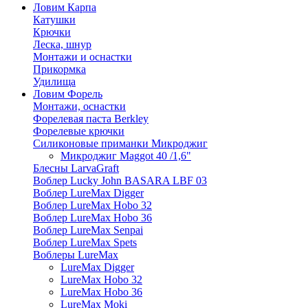
Ловим Карпа
Катушки
Крючки
Леска, шнур
Монтажи и оснастки
Прикормка
Удилища
Ловим Форель
Монтажи, оснастки
Форелевая паста Berkley
Форелевые крючки
Силиконовые приманки Микроджиг
Микроджиг Maggot 40 /1,6"
Блесны LarvaGraft
Воблер Lucky John BASARA LBF 03
Воблер LureMax Digger
Воблер LureMax Hobo 32
Воблер LureMax Hobo 36
Воблер LureMax Senpai
Воблер LureMax Spets
Воблеры LureMax
LureMax Digger
LureMax Hobo 32
LureMax Hobo 36
LureMax Moki