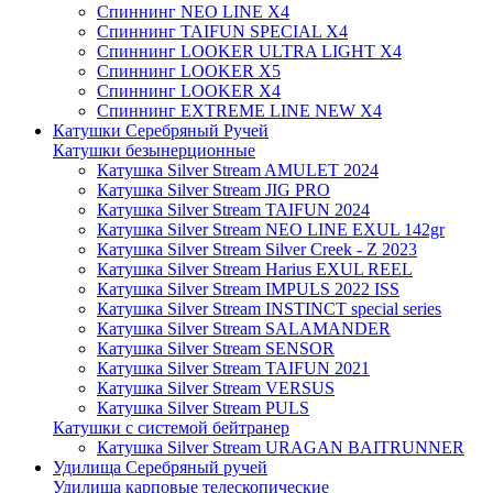
Спиннинг NEO LINE X4
Спиннинг TAIFUN SPECIAL X4
Спиннинг LOOKER ULTRA LIGHT X4
Спиннинг LOOKER X5
Спиннинг LOOKER X4
Спиннинг EXTREME LINE NEW X4
Катушки Серебряный Ручей
Катушки безынерционные
Катушка Silver Stream AMULET 2024
Катушка Silver Stream JIG PRO
Катушка Silver Stream TAIFUN 2024
Катушка Silver Stream NEO LINE EXUL 142gr
Катушка Silver Stream Silver Creek - Z 2023
Катушка Silver Stream Harius EXUL REEL
Катушка Silver Stream IMPULS 2022 ISS
Катушка Silver Stream INSTINCT special series
Катушка Silver Stream SALAMANDER
Катушка Silver Stream SENSOR
Катушка Silver Stream TAIFUN 2021
Катушка Silver Stream VERSUS
Катушка Silver Stream PULS
Катушки с системой бейтранер
Катушка Silver Stream URAGAN BAITRUNNER
Удилища Серебряный ручей
Удилища карповые телескопические