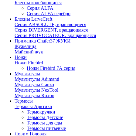
Блесны колеблющиеся
Серия ALFA
Серия ALFA серебро
Блесны LarvaCraft
Серия ABSOLUTE, вращающиеся
Серия DIVERGENT, вращающаяся
Серия PROVOCATEUR. вращающаяся
Приманка Chafer37 ЖУКИ
Жужелица
Майский жук
Ножи
Ножи Firebird
Ножи Firebird 7А серия
Мультитулы
Мультитулы Adimanti
Мультитулы Ganzo
Мультитулы NexTool
Мультитулы Roxon
Термосы
Термосы Арктика
Термокружки
Термосы Детские
Термосы для еды
Термосы питьевые
Ловим Головля