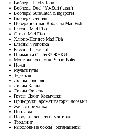
Воблеры Lucky John
Воблеры Duel / Yo-Zuri (japan)
Воблеры SureCatch (Singapore)
Воблеры German
Поверхностные Воблеры Mad Fish
Блесны Mad Fish
Стики Mad Fish
Хлюпо-Поппер Mad Fish
Блесны Vyunoffka
Блесны LarvaCraft
Приманка Chafer37 ЖУКИ
Монтажи, оснастки Smart Baits
Ножи
Мультитулы
Термосы
Ловим Головля
Ловим Карпа
Ловим Форель
Грузы, Джиг, Кормушки
Прикормки, ароматизаторы, добавки
Живая приманка
Поплавки
Поводки, оснастки, монтажи
Троллинг
Рыболовные боксы , органайзеры